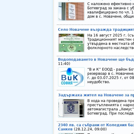
С наложено ефективно н
Ботевград за закана с у
квалифицирано по чл. 144
дом в с. Новачене, общин
Село Новачене възражда традицията
На 16 август 2025 г. (с
Традиционният местен с
утвърдена в местната о
фолклорното наследство
Водоподаването в Новачене ще бъд
11:40)
“В и К” ЕООД - район Б
резервоар в с. Новачене
г. до 03.07.2025 г, от 0
неудобство.
Задържаха жител на Новачене за п
В хода на проведена пр
престъпленията с нарко
автомагистрала „Хемус“
Ботевград. При последва
2340 лв. са събрани от Коледния ба
Санкев
(28.12.24, 09:00)