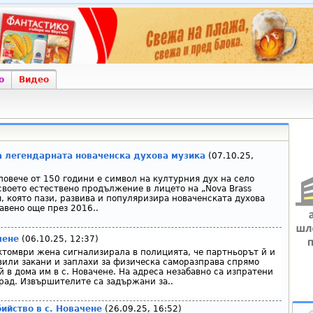
о
Видео
а легендарната новаченска духова музика
(07.10.25,
повече от 150 години е символ на културния дух на село
своето естествено продължение в лицето на „Nova Brass
, която пази, развива и популяризира новаченската духова
авено още през 2016..
чене
(06.10.25, 12:37)
октомври жена сигнализирала в полицията, че партньорът й и
вили закани и заплахи за физическа саморазправа спрямо
й в дома им в с. Новачене. На адреса незабавно са изпратени
рад. Извършителите са задържани за..
бийство в с. Новачене
(26.09.25, 16:52)