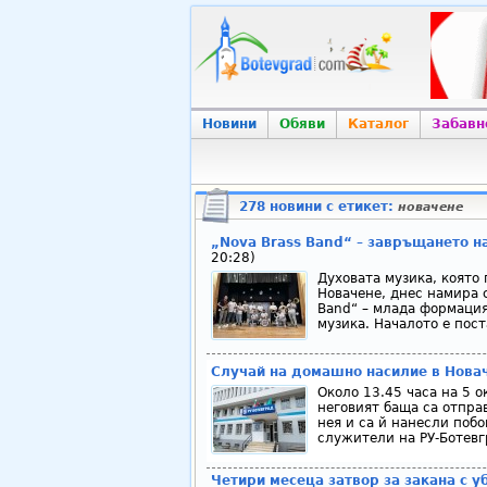
Новини
Обяви
Каталог
Забавн
278 новини с етикет:
новачене
„Nova Brass Band“ – завръщането н
20:28)
Духовата музика, която 
Новачене, днес намира 
Band“ – млада формация
музика. Началото е пост
Случай на домашно насилие в Нова
Около 13.45 часа на 5 
неговият баща са отпра
нея и са й нанесли побо
служители на РУ-Ботевг
Четири месеца затвор за закана с у