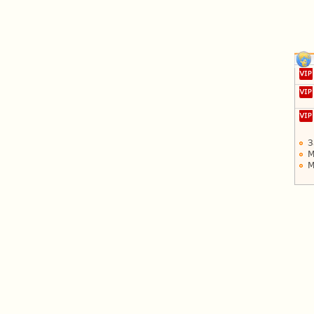
З
М
М