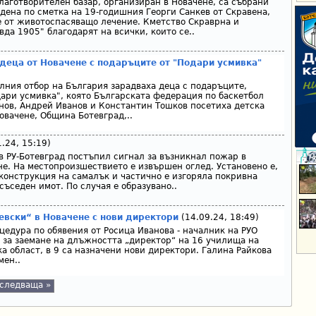
лаготворителен базар, организиран в Новачене, са събрани
едена по сметка на 19-годишния Георги Санкев от Скравена,
 от животоспасяващо лeчение. Кметство Скраврна и
да 1905" благодарят на всички, които се..
деца от Новачене с подаръците от "Подари усмивка"
лния отбор на България зарадваха деца с подаръците,
дари усмивка", която Българската федерация по баскетбол
нов, Андрей Иванов и Константин Тошков посетиха детска
овачене, Община Ботевград,..
.24, 15:19)
 в РУ-Ботевград постъпил сигнал за възникнал пожар в
не. На местопроизшествието е извършен оглед. Установено е,
 конструкция на самалък и частично е изгоряла покривна
съседен имот. По случая е образувано..
евски“ в Новачене с нови директори
(14.09.24, 18:49)
едура по обявения от Росица Иванова - началник на РУО
с за заемане на длъжността „директор“ на 16 училища на
а област, в 9 са назначени нови директори. Галина Райкова
мен..
следваща »