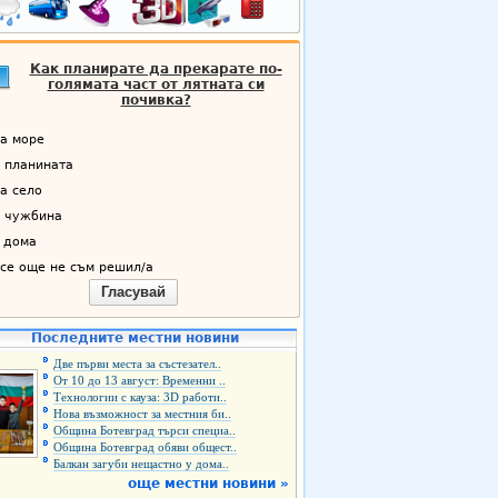
Как планирате да прекарате по-
голямата част от лятната си
почивка?
а море
 планината
а село
 чужбина
 дома
се още не съм решил/а
Гласувай
Последните местни новини
Две първи места за състезател..
От 10 до 13 август: Временни ..
Технологии с кауза: 3D работи..
Нова възможност за местния би..
Община Ботевград търси специа..
Община Ботевград обяви общест..
Балкан загуби нещастно у дома..
още местни новини »