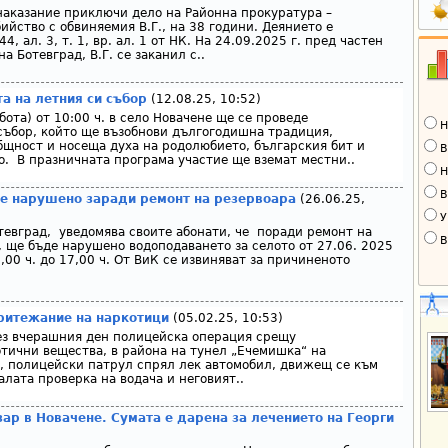
аказание приключи дело на Районна прокуратура –
бийство с обвиняемия В.Г., на 38 години. Деянието е
, ал. 3, т. 1, вр. ал. 1 от НК. На 24.09.2025 г. пред частен
а Ботевград, В.Г. се заканил с..
 на летния си събор
(12.08.25, 10:52)
ъбота) от 10:00 ч. в село Новачене ще се проведе
Н
ъбор, който ще възобнови дългогодишна традиция,
бщност и носеща духа на родолюбието, българския бит и
В
. В празничната програма участие ще вземат местни..
Н
В
е нарушено заради ремонт на резервоара
(26.06.25,
У
отевград, уведомява своите абонати, че поради ремонт на
В
, ще бъде нарушено водоподаването за селото от 27.06. 2025
8,00 ч. до 17,00 ч. От ВиК се извиняват за причиненото
ритежание на наркотици
(05.02.25, 10:53)
ез вчерашния ден полицейска операция срещу
тични вещества, в района на тунел „Ечемишка“ на
, полицейски патрул спрял лек автомобил, движещ се към
лата проверка на водача и неговият..
зар в Новачене. Сумата е дарена за лечението на Георги