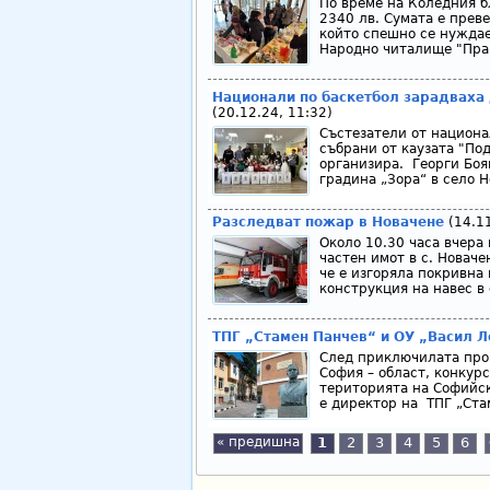
По време на Коледния б
2340 лв. Сумата е прев
който спешно се нуждае
Народно читалище "Прав
Национали по баскетбол зарадваха 
(20.12.24, 11:32)
Състезатели от национа
събрани от каузата "По
организира. Георги Боя
градина „Зора“ в село Н
Разследват пожар в Новачене
(14.11
Около 10.30 часа вчера
частен имот в с. Новаче
че е изгоряла покривна
конструкция на навес в 
ТПГ „Стамен Панчев“ и ОУ „Васил Л
След приключилата проц
София – област, конкур
територията на Софийск
е директор на ТПГ „Ста
« предишна
1
2
3
4
5
6