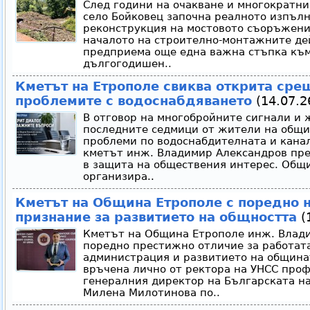
След години на очакване и многократни
село Бойковец започна реалното изпълн
реконструкция на мостовото съоръжение
началото на строително-монтажните д
предприема още една важна стъпка къ
дългогодишен..
Кметът на Етрополе свиква открита сре
проблемите с водоснабдяването
(14.07.2
В отговор на многобройните сигнали и 
последните седмици от жители на общи
проблеми по водоснабдителната и кана
кметът инж. Владимир Александров пр
в защита на обществения интерес. Общ
организира..
Кметът на Община Етрополе с поредно 
признание за развитието на общността
(1
Кметът на Община Етрополе инж. Влад
поредно престижно отличие за работата
администрация и развитието на община
връчена лично от ректора на УНСС про
генералния директор на Българската н
Милена Милотинова по..