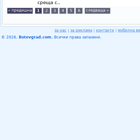
среща с..
« предишна
1
2
3
4
5
6
следваща »
за нас
|
за реклама
|
контакти
|
мобилна в
© 2026.
Botevgrad.com.
Всички права запазени.