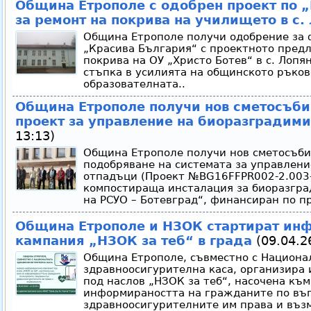
Община Етрополе с одобрен проект по 
за ремонт на покрива на училището в с.
Община Етрополе получи одобрение за 
„Красива България“ с проектното пред
покрива на ОУ „Христо Ботев“ в с. Лопя
стъпка в усилията на общинското ръков
образователната..
Община Етрополе получи нов сметосъб
проект за управление на биоразградим
13:13)
Община Етрополе получи нов сметосъби
подобряване на системата за управлени
отпадъци (Проект №BG16FFPR002-2.003
компостираща инсталация за биоразгра
на РСУО – Ботевград“, финансиран по п
Община Етрополе и НЗОК стартират ин
кампания „НЗОК за теб“ в града
(09.04.26
Община Етрополе, съвместно с Национа
здравноосигурителна каса, организира
под наслов „НЗОК за теб“, насочена къ
информираността на гражданите по въп
здравноосигурителните им права и въз