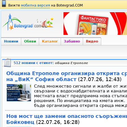
Вижте
мобилна версия
на Botevgrad.COM
Новини
Обяви
Каталог
Забавно
Видео
512 новини с етикет:
община Етрополе
Община Етрополе организира открита с
на „ВиК“ София област
(27.07.26, 12:43)
След множество сигнали и жалби от жи
свързани с водоснабдителната и канал
местната власт предприема нова стъпка
решения. По инициатива на кмета инж.
бъде организирана открита среща межд
Нов мост ще замени опасното съоръжени
Бойковец
(22.07.26, 16:28)