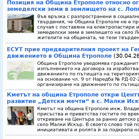
Позиция на Община Етрополе относно о
земеделски земи в землището на с. Лоп
Във връзка с разпространени в социал
твърдения, че Община Етрополе не е п
случая с поставяне на електропастири 
земеделски земи в землището на село 
жителите на общината, че тези твърден
ЕСУТ прие предварителния проект на Ге
движението в Община Етрополе
(30.04.26
Община Етрополе уведомява гражданите
изпълнението на договора за изработва
движението по пътищата на територият
на основание чл. 9 от Наредба № РД-02-2
организиране на движението по пътища
Кметът на община Етрополе откри Центъ
развитие „Детски мечти“ в с. Малки Ис
Кметът на община Етрополе инж. Влад
присъства и приветства гостите по вре
откриване на Центъра за ранно детско 
село Малки Искър. В своето слово той п
инициативата и ролята ѝ за подкрепа на