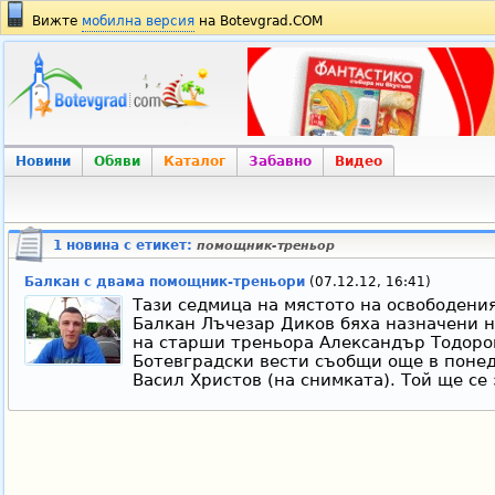
Вижте
мобилна версия
на Botevgrad.COM
Новини
Обяви
Каталог
Забавно
Видео
1 новина с етикет:
помощник-треньор
Балкан с двама помощник-треньори
(07.12.12, 16:41)
Тази седмица на мястото на освободени
Балкан Лъчезар Диков бяха назначени н
на старши треньора Александър Тодоров
Ботевградски вести съобщи още в понед
Васил Христов (на снимката). Той ще се 