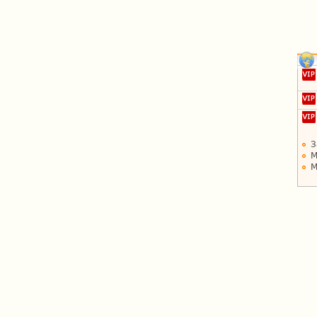
З
М
М