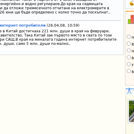
енергийно и водно регулиране.До края на седмицата
и да отложи тримесечното отчитане на електромерите в
 26 юни ще бъде определено с колко точно да поскъпнат..
 интернет потребители
(26.04.08, 10:59)
 в Китай достигнаха 221 млн. души в края на февруари,
вителство. Така Китай зае първото място в свата по този
Н
ари САЩ.В края на миналата година интернет потребителите
. души, само 5 млн. души по-малко..
В
Н
В
У
В