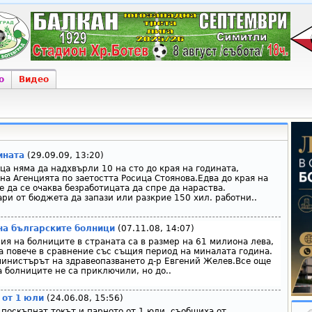
о
Видео
ината
(29.09.09, 13:20)
ца няма да надхвърли 10 на сто до края на годината,
на Агенцията по заетостта Росица Стоянова.Едва до края на
 да се очаква безработицата да спре да нараства.
ри от бюджета да запази или разкрие 150 хил. работни..
на българските болници
(07.11.08, 14:07)
я на болниците в страната са в размер на 61 милиона лева,
ва повече в сравнение със същия период на миналата година.
министърът на здравеопазването д-р Евгений Желев.Все още
 болниците не са приключили, но до..
 от 1 юли
(24.06.08, 15:56)
 поскъпнат токът и парното от 1 юли, съобщиха от