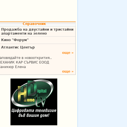
Справочник
Продажба на двустайни и тристайни
апартаменти на зелено
Кино "Форум"
Атлантис Център
още »
аповядайте в новооткрития..
ЕХАНИК КАР СЪРВИС ЕООД
аникюр Елена
още »