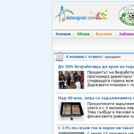
Новини
Обяви
Каталог
Забавн
4 новини с етикет:
процент
До 10% безработица до края на год
Процентът на безработи
прогнозира директорът 
следващата година може
Държавата планира с па
Над 60 млн. лева са задълженията 
Просрочените задължени
което е с 3 милиона ле
Това съобщи в Хасково 
финансовите ревизии на
С 13% по-скъпи ток и парно ни чакат
С около 13 процента ще