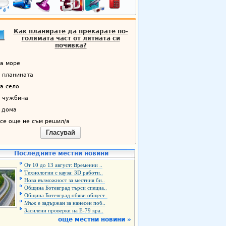
Как планирате да прекарате по-
голямата част от лятната си
почивка?
а море
 планината
а село
 чужбина
 дома
се още не съм решил/а
Гласувай
Последните местни новини
От 10 до 13 август: Временни ..
Технологии с кауза: 3D работи..
Нова възможност за местния би..
Община Ботевград търси специа..
Община Ботевград обяви общест..
Мъж е задържан за нанесен поб..
Засилени проверки на Е-79 кра..
още местни новини »