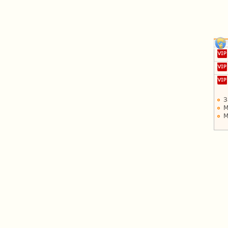
З
М
М