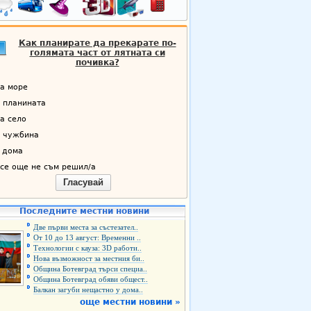
Как планирате да прекарате по-
голямата част от лятната си
почивка?
а море
 планината
а село
 чужбина
 дома
се още не съм решил/а
Гласувай
Последните местни новини
Две първи места за състезател..
От 10 до 13 август: Временни ..
Технологии с кауза: 3D работи..
Нова възможност за местния би..
Община Ботевград търси специа..
Община Ботевград обяви общест..
Балкан загуби нещастно у дома..
още местни новини »