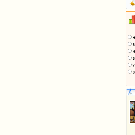
Н
В
Н
В
У
В