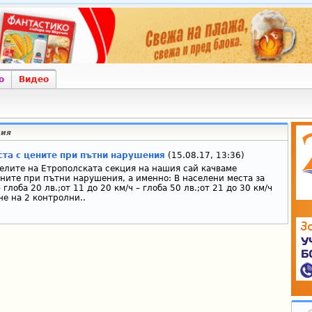
о
Видео
ния
та с цените при пътни нарушения
(15.08.17, 13:36)
елите на Етрополската секция на нашия сай качваме
ните при пътни нарушения, а именно: В населени места за
глоба 20 лв.;от 11 до 20 км/ч – глоба 50 лв.;от 21 до 30 км/ч
не на 2 контролни..