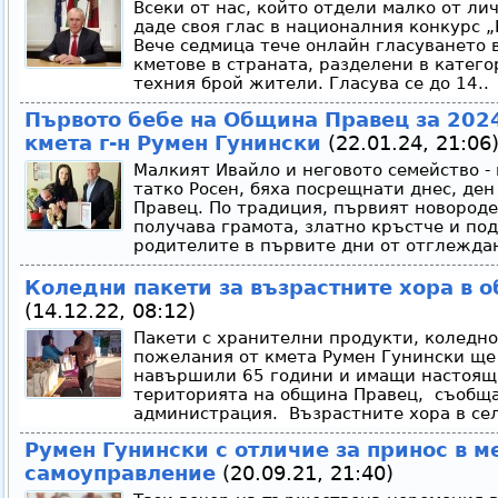
Всеки от нас, който отдели малко от ли
даде своя глас в националния конкурс „
Вече седмица тече онлайн гласуването 
кметове в страната, разделени в катег
техния брой жители. Гласува се до 14..
Първото бебе на Община Правец за 2024 
кмета г-н Румен Гунински
(22.01.24, 21:06
Малкият Ивайло и неговото семейство - 
татко Росен, бяха посрещнати днес, де
Правец. По традиция, първият новород
получава грамота, златно кръстче и по
родителите в първите дни от отглеждан
Коледни пакети за възрастните хора в 
(14.12.22, 08:12)
Пакети с хранителни продукти, коледно
пожелания от кмета Румен Гунински ще
навършили 65 години и имащи настоящ 
територията на община Правец, съобща
администрация. Възрастните хора в сел
Румен Гунински с отличие за принос в м
самоуправление
(20.09.21, 21:40)