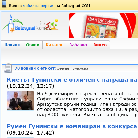
Вижте
мобилна версия
на Botevgrad.COM
Новини
Обяви
Каталог
Забавно
Видео
70 новини с етикет:
румен гунински
Кметът Гунински е отличен с награда н
(10.12.24, 12:17)
На 9 декември в тържествената обстано
София областният управител на Софийс
Арнаутска връчи годишните награди за
от областта. Категориите бяха 10, а ра
над 8000 жители. Кметът на община Пра
Румен Гунински е номиниран в конкурса 
(09.10.24, 17:42)