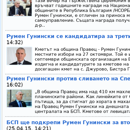
Тази вечер на тържествена церемония в
връчват годишните награди на Национ
общините в Република България /НСОРБ/
Румен Гунински, е отличен за приноса м
самоуправление. Същата награда получ
д-р..
Румен Гунински се кандидатира за трет
14:32)
Кметът на община Правец - Румен Гунинс
местните избори на 27 октомври. Той е 
септември общинската организация на 
издигна и кандидатурите за кметове на 
досегашен кмет на с. Джурово, Бистра Г
Румен Гунински против сливането на С
16:02)
„В община Правец има над 410 км махл
планинските райони. Как линейките от 
пътища, за да стигнат до хората в маха
на Правец Румен Гунински на днешната
централата на БСП. Кметове от левицат
БСП ще подкрепи Румен Гунински за вто
(25.04.15, 14:21)