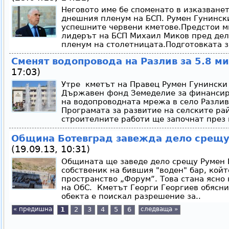
Неговото име бе споменато в изказване
днешния пленум на БСП. Румен Гунински
успешните червени кметове.Предстои мн
лидерът на БСП Михаил Миков пред дел
пленум на столетницата.Подготовката з
Сменят водопровода на Разлив за 5.8 м
17:03)
Утре кметът на Правец Румен Гунински
Държавен фонд Земеделие за финансира
на водопроводната мрежа в село Разлив
Програмата за развитие на селските ра
строителните работи ще започнат през 
Община Ботевград завежда дело срещу
(19.09.13, 10:31)
Общината ще заведе дело срещу Румен Г
собственик на бившия "воден" бар, кой
пространство „Форум”. Това стана ясно
на ОбС. Кметът Георги Георгиев обясни
обекта е поискал разрешение за..
« предишна
1
2
3
4
5
6
следваща »