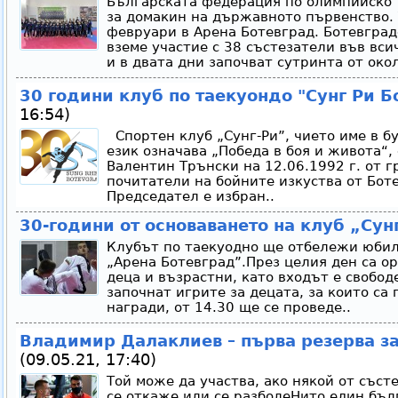
Българската федерация по олимпийско 
за домакин на държавното първенство. 
февруари в Арена Ботевград. Ботевград
вземе участие с 38 състезатели във вси
и в двата дни започват сутринта от окол
30 години клуб по таекуондо "Сунг Ри Б
16:54)
Спортен клуб „Сунг-Ри”, чието име в б
език означава „Победа в боя и живота“, 
Валентин Трънски на 12.06.1992 г. от 
почитатели на бойните изкуства от Боте
Председател е избран..
30-години от основаването на клуб „Сунг
Клубът по таекуодно ще отбележи юбил
„Арена Ботевград”.През целия ден са о
деца и възрастни, като входът е свободе
започнат игрите за децата, за които с
награди, от 14.30 ще се проведе..
Владимир Далаклиев – първа резерва з
(09.05.21, 17:40)
Той може да участва, ако някой от съст
се откаже или се разболеНито един бълг