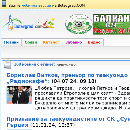
Вижте
мобилна версия
на Botevgrad.COM
Новини
Обяви
Каталог
Забавно
Видео
108 новини с етикет:
таекуондо
Борислав Витков, треньор по таекуондо
„Радиокафе“:
(04.07.24, 09:18)
„Любка Петрова, Николай Петков и Теод
прославили Етрополе в цял свят“ - Здрав
решихте да практикувате този спорт и с
Буквално от много малък се занимавам с
дете започнах да тренирам джудо. И във
Признание за таекуондистите от СК „Сун
Гърция
(11.01.24, 12:37)