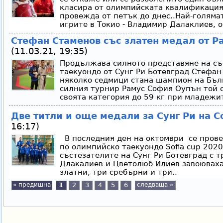
класира от олимпийската квалификация 
провежда от петък до днес..Най-голяма
игрите в Токио - Владимир Далаклиев, о
Стефан Стаменов със златен медал от 
(11.03.21, 19:35)
Продължава силното представяне на съ
таекуондо от Сунг Ри Ботевград Стефан
няколко седмици стана шампион на Бъл
силния турнир Рамус София Оупън той 
своята категория до 59 кг при младежит
Две титли и още медали за Сунг Ри на 
16:17)
В последния ден на октомври се пров
по олимпийско таекуондо Sofia cup 2020
състезателите на Сунг Ри Ботевград с
Длакалиев и Цветолюб Илиев завоюваха 
златни, три сребърни и три..
« предишна
1
2
3
4
5
6
следваща »