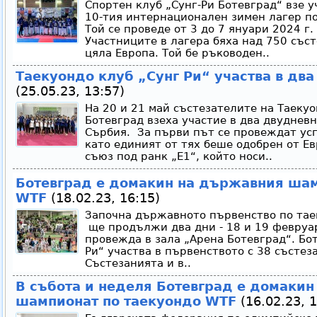
Спортен клуб „Сунг-Ри Ботевград“ взе у
10-тия интернационален зимен лагер п
Той се проведе от 3 до 7 януари 2024 г
Участниците в лагера бяха над 750 със
цяла Европа. Той бе ръководен..
Таекуондо клуб „Сунг Ри“ участва в два
(25.05.23, 13:57)
На 20 и 21 май състезателите на Таекуо
Ботевград взеха участие в два двуднев
Сърбия. За първи път се провеждат ус
като единият от тях беше одобрен от Е
съюз под ранк „E1“, който носи..
Ботевград е домакин на държавния шам
WTF
(18.02.23, 16:15)
Започна държавното първенство по тае
ще продължи два дни - 18 и 19 февруари
провежда в зала „Арена Ботевград“. Бо
Ри“ участва в първенството с 38 състез
Състезанията и в..
В събота и неделя Ботевград е домаки
шампионат по таекуондо WTF
(16.02.23, 1