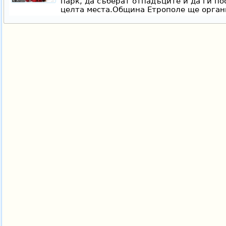
парк, да съберат отпадъците и да ги по
целта места.Община Етрополе ще орган