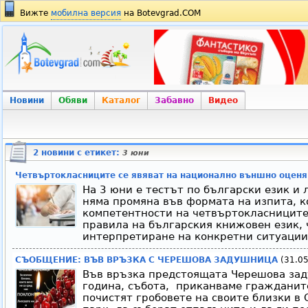
Вижте
мобилна версия
на Botevgrad.COM
Новини
Обяви
Каталог
Забавно
Видео
2 новини с етикет:
3 юни
Четвъртокласниците се явяват на национално външно оценя
На 3 юни е тестът по български език и 
няма промяна във формата на изпита, к
компетентности на четвъртокласниците.
правила на българския книжовен език, 
интерпретиране на конкретни ситуации 
СЪОБЩЕНИЕ: ВЪВ ВРЪЗКА С ЧЕРЕШОВА ЗАДУШНИЦА
(31.05
Във връзка предстоящата Черешова зад
година, събота, приканваме гражданит
почистят гробовете на своите близки в