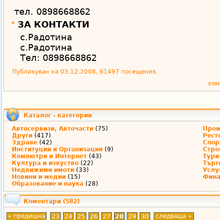
тел. 0898668862
ЗА КОНТАКТИ
с.Радотина
с.Радотина
Тел: 0898668862
Публикуван на 03.12.2008, 61497 посещения.
ком
Каталог - категории
Автосервизи, Авточасти
(75)
Прои
Други
(417)
Рест
Здраве
(42)
Спор
Институции и Организации
(9)
Стро
Компютри и Интернет
(43)
Тури
Култура и изкуство
(22)
Търг
Недвижими имоти
(33)
Услу
Новини и медии
(15)
Фина
Образование и наука
(28)
Коментари
(582)
« предишна
23
24
25
26
27
28
29
30
следваща »