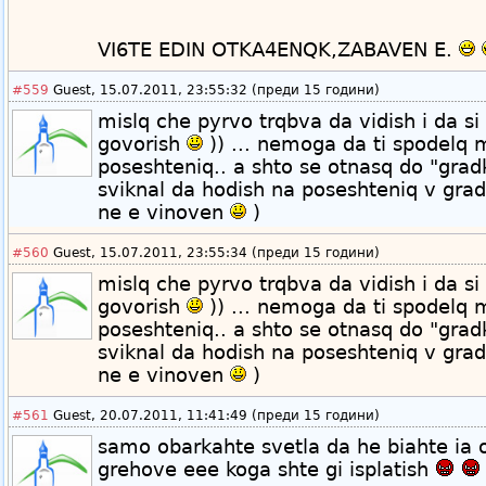
VI6TE EDIN OTKA4ENQK,ZABAVEN E.
#559
Guest, 15.07.2011, 23:55:32 (преди 15 години)
mislq che pyrvo trqbva da vidish i da si 
govorish
)) ... nemoga da ti spodelq 
poseshteniq.. a shto se otnasq do "grad
sviknal da hodish na poseshteniq v grad
ne e vinoven
)
#560
Guest, 15.07.2011, 23:55:34 (преди 15 години)
mislq che pyrvo trqbva da vidish i da si 
govorish
)) ... nemoga da ti spodelq 
poseshteniq.. a shto se otnasq do "grad
sviknal da hodish na poseshteniq v grad
ne e vinoven
)
#561
Guest, 20.07.2011, 11:41:49 (преди 15 години)
samo obarkahte svetla da he biahte ia 
grehove eee koga shte gi isplatish