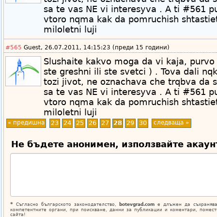
sa te vas NE vi interesyva . A ti #561 p
vtoro nqma kak da pomruchish shtastiet
miloletni luji
#565
Guest, 26.07.2011, 14:15:23 (преди 15 години)
Slushaite kakvo moga da vi kaja, purvo 
ste greshni ili ste svetci ) . Tova dali n
tozi jivot, ne oznachava che trqbva da s
sa te vas NE vi interesyva . A ti #561 p
vtoro nqma kak da pomruchish shtastiet
miloletni luji
« предишна
23
24
25
26
27
28
29
30
следваща »
Не бъдете анонимен, използвайте акаун
*
Съгласно българското законодателство,
botevgrad.com
е длъжен да съхранява
компетентните органи, при поискване, данни за публикации и коментари, помес
сайта!