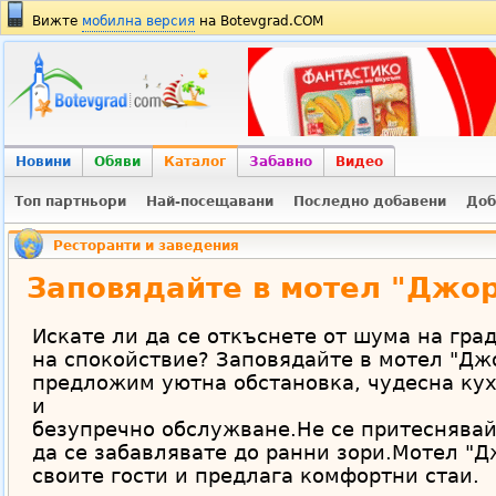
Вижте
мобилна версия
на Botevgrad.COM
Новини
Обяви
Каталог
Забавно
Видео
Топ партньори
Най-посещавани
Последно добавени
Доб
Ресторанти и заведения
Заповядайте в мотел "Джо
Искате ли да се откъснете от шума на град
на спокойствие? Заповядайте в мотел "Дж
предложим уютна обстановка, чудесна кух
и
безупречно обслужване.Не се притеснявайт
да се забавлявате до ранни зори.Мотел "
своите гости и предлага комфортни стаи.