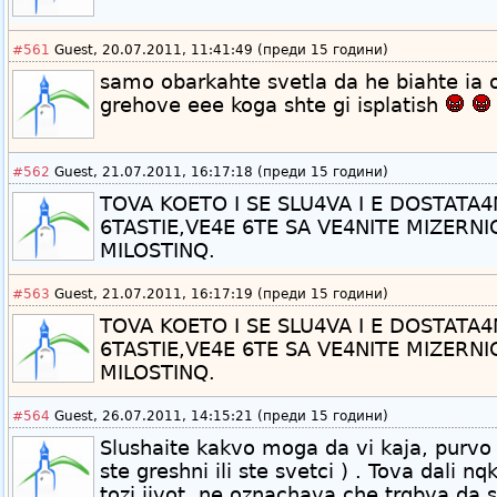
#561
Guest, 20.07.2011, 11:41:49 (преди 15 години)
samo obarkahte svetla da he biahte ia 
grehove eee koga shte gi isplatish
#562
Guest, 21.07.2011, 16:17:18 (преди 15 години)
TOVA KOETO I SE SLU4VA I E DOSTATA
6TASTIE,VE4E 6TE SA VE4NITE MIZERNI
MILOSTINQ.
#563
Guest, 21.07.2011, 16:17:19 (преди 15 години)
TOVA KOETO I SE SLU4VA I E DOSTATA
6TASTIE,VE4E 6TE SA VE4NITE MIZERNI
MILOSTINQ.
#564
Guest, 26.07.2011, 14:15:21 (преди 15 години)
Slushaite kakvo moga da vi kaja, purvo 
ste greshni ili ste svetci ) . Tova dali n
tozi jivot, ne oznachava che trqbva da s