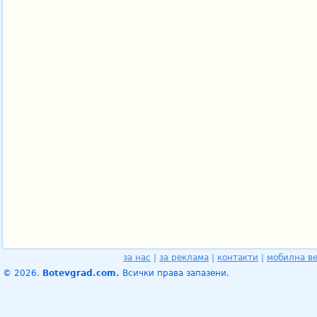
за нас
|
за реклама
|
контакти
|
мобилна в
© 2026.
Botevgrad.com.
Всички права запазени.