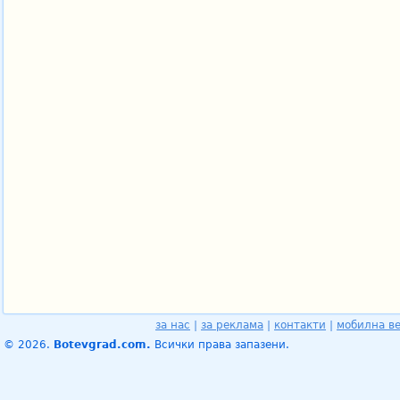
за нас
|
за реклама
|
контакти
|
мобилна в
© 2026.
Botevgrad.com.
Всички права запазени.