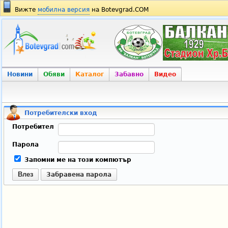
Вижте
мобилна версия
на Botevgrad.COM
Новини
Обяви
Каталог
Забавно
Видео
Потребителски вход
Потребител
Парола
Запомни ме на този компютър
Влез
Забравена парола