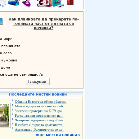
Как планирате да прекарате по-
голямата част от лятната си
почивка?
а море
 планината
а село
 чужбина
 дома
се още не съм решил/а
Гласувай
Последните местни новини
Община Ботевград обяви общест..
Мъж е задържан за нанесен поб..
Засилени проверки на Е-79 кра..
Регионалният представител на ..
Четирима задържани след сбива..
В събота е първото домакинств..
Александър Везенков отново за..
още местни новини »