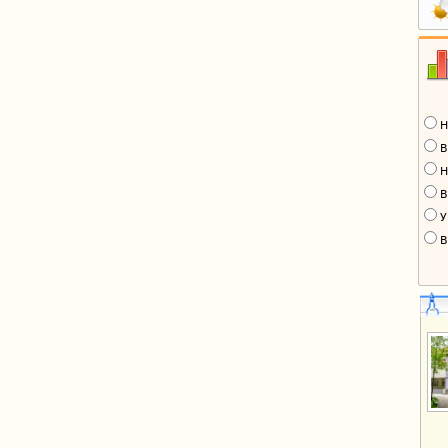
Н
В
Н
В
У
В