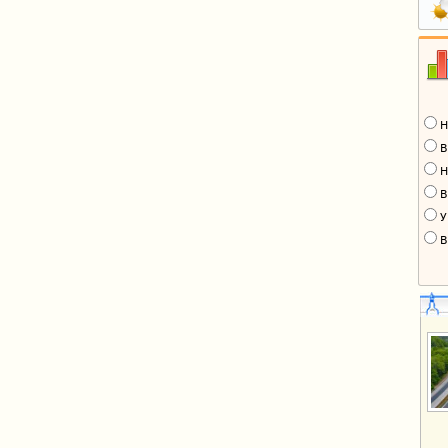
Н
В
Н
В
У
В