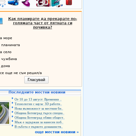
Как планирате да прекарате по-
голямата част от лятната си
почивка?
а море
 планината
а село
 чужбина
 дома
се още не съм решил/а
Гласувай
Последните местни новини
От 10 до 13 август: Временни ..
Технологии с кауза: 3D работи..
Нова възможност за местния би..
Община Ботевград търси специа..
Община Ботевград обяви общест..
Мъж е задържан за нанесен поб..
В събота е първото домакинств..
още местни новини »