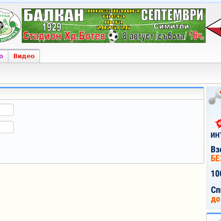
о
Видео