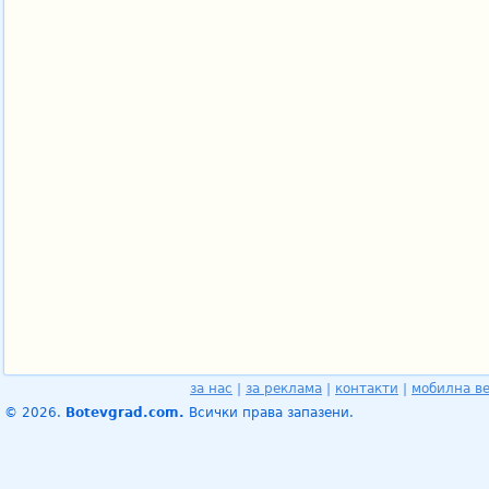
за нас
|
за реклама
|
контакти
|
мобилна в
© 2026.
Botevgrad.com.
Всички права запазени.