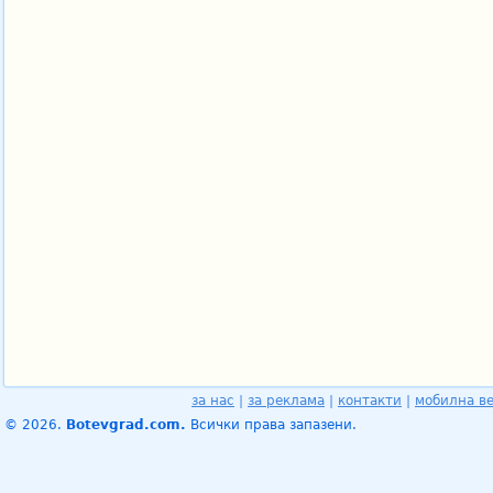
за нас
|
за реклама
|
контакти
|
мобилна в
© 2026.
Botevgrad.com.
Всички права запазени.