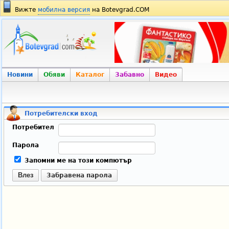
Вижте
мобилна версия
на Botevgrad.COM
Новини
Обяви
Каталог
Забавно
Видео
Потребителски вход
Потребител
Парола
Запомни ме на този компютър
Влез
Забравена парола