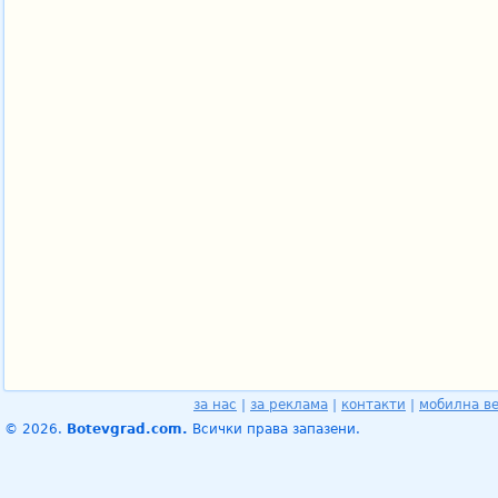
за нас
|
за реклама
|
контакти
|
мобилна в
© 2026.
Botevgrad.com.
Всички права запазени.