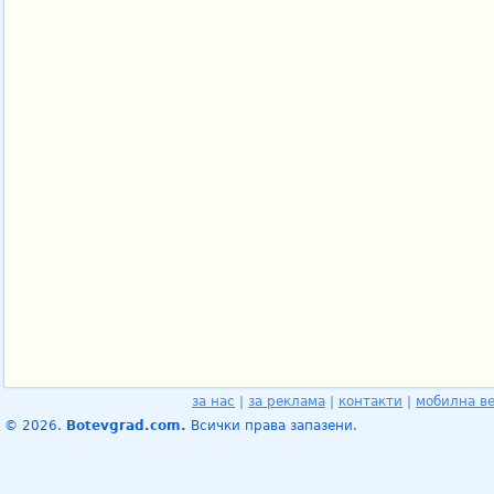
за нас
|
за реклама
|
контакти
|
мобилна в
© 2026.
Botevgrad.com.
Всички права запазени.