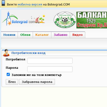
Вижте
мобилна версия
на Botevgrad.COM
Новини
Обяви
Каталог
Забавно
Видео
Потребителски вход
Потребител
Парола
Запомни ме на този компютър
Влез
Забравена парола