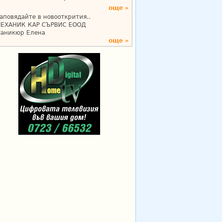
още »
аповядайте в новооткрития..
ЕХАНИК КАР СЪРВИС ЕООД
аникюр Елена
още »