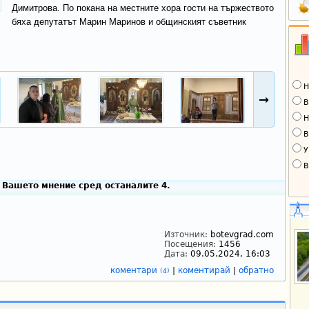
Димитрова. По покана на местните хора гости на тържеството
бяха депутатът Марин Маринов и общинският съветник
Н
→
В
Н
В
У
В
 Вашето мнение сред останалите 4.
Източник:
botevgrad.com
Посещения:
1456
Дата:
09.05.2024, 16:03
коментари
|
коментирай
|
обратно
(4)