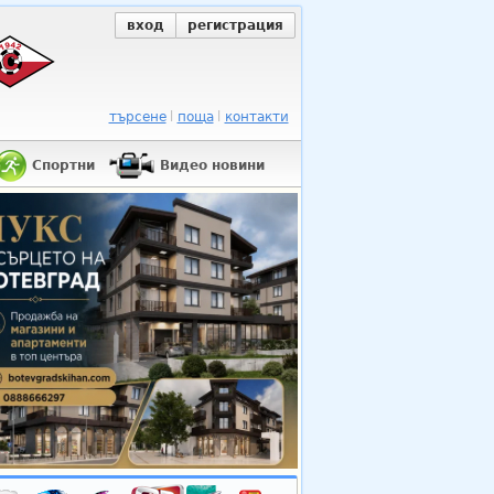
вход
регистрация
търсене
поща
контакти
Спортни
Видео новини