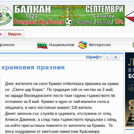
о
Видео
рополе
Национални
Интересно
-
+
Шрифт:
 храмовия празник
Днес жителите на село Краево отбелязаха празника на храма
си „Свети цар Борис”. По традиция той се чества на 2 май,
но заради Великденските пости тази година тържеството бе
отложено за 9 май. Краево е едно от най-малките села в
общината, в него постоянно живеят 118 жители.
Денят започна със служба в църквата, отслужена от отец
Алекси Дамянов, а след това тържеството продължи с обяд,
на който присъстваха повечето от жителите на Краево. Те
бяха поздравени от кметския наместник Красимира