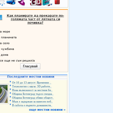
Как планирате да прекарате по-
голямата част от лятната си
почивка?
а море
 планината
а село
 чужбина
 дома
се още не съм решил/а
Гласувай
Последните местни новини
От 10 до 13 август: Временни ..
Технологии с кауза: 3D работи..
Нова възможност за местния би..
Община Ботевград търси специа..
Община Ботевград обяви общест..
Мъж е задържан за нанесен поб..
В събота е първото домакинств..
още местни новини »