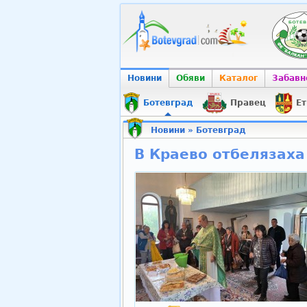
Новини
Обяви
Каталог
Забавн
Ботевград
Правец
Ет
Новини
»
Ботевград
В Краево отбелязаха