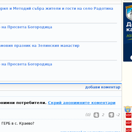
ирил и Методий събра жители и гости на село Радотина
 на Пресвета Богородица
амовия празник на Зелинския манастир
 на Пресвета Богородица
добави коментар
онимни потребители.
Скрий анонимните коментари
(0)
2
-2
 ГЕРБ в с. Краево?