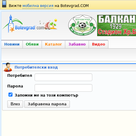
Вижте
мобилна версия
на Botevgrad.COM
Новини
Обяви
Каталог
Забавно
Видео
Потребителски вход
Потребител
Парола
Запомни ме на този компютър
Влез
Забравена парола