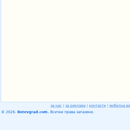
за нас
|
за реклама
|
контакти
|
мобилна в
© 2026.
Botevgrad.com.
Всички права запазени.