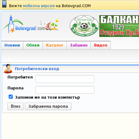
Вижте
мобилна версия
на Botevgrad.COM
Новини
Обяви
Каталог
Забавно
Видео
Потребителски вход
Потребител
Парола
Запомни ме на този компютър
Влез
Забравена парола