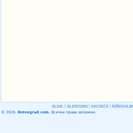
за нас
|
за реклама
|
контакти
|
мобилна в
© 2026.
Botevgrad.com.
Всички права запазени.