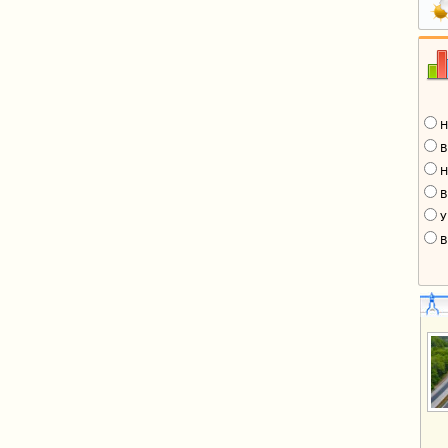
Н
В
Н
В
У
В