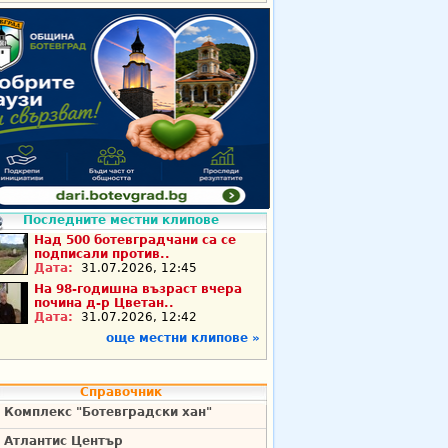
Последните местни клипове
Над 500 ботевградчани са се
подписали против..
Дата:
31.07.2026, 12:45
На 98-годишна възраст вчера
почина д-р Цветан..
Дата:
31.07.2026, 12:42
още местни клипове »
Справочник
Комплекс "Ботевградски хан"
Атлантис Център