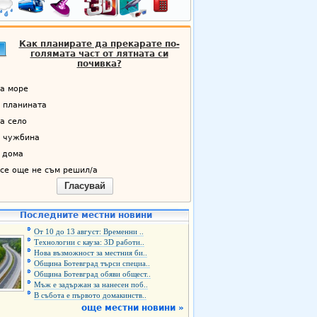
Как планирате да прекарате по-
голямата част от лятната си
почивка?
а море
 планината
а село
 чужбина
 дома
се още не съм решил/а
Гласувай
Последните местни новини
От 10 до 13 август: Временни ..
Технологии с кауза: 3D работи..
Нова възможност за местния би..
Община Ботевград търси специа..
Община Ботевград обяви общест..
Мъж е задържан за нанесен поб..
В събота е първото домакинств..
още местни новини »