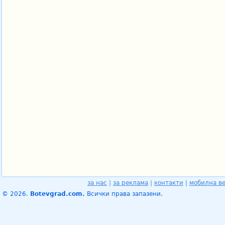
за нас
|
за реклама
|
контакти
|
мобилна в
© 2026.
Botevgrad.com.
Всички права запазени.