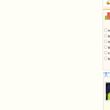
Н
В
Н
В
У
В