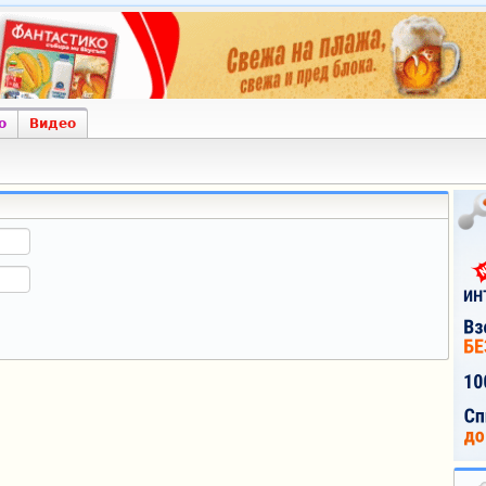
о
Видео