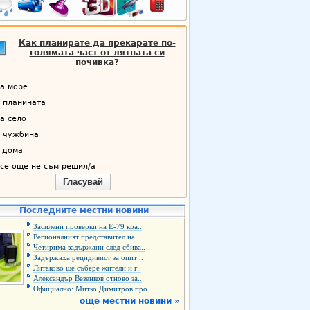
Как планирате да прекарате по-
голямата част от лятната си
почивка?
а море
 планината
а село
 чужбина
 дома
се още не съм решил/а
Гласувай
Последните местни новини
Засилени проверки на Е-79 кра..
Регионалният представител на ..
Четирима задържани след сбива..
Задържаха рецидивист за опит ..
Литаково ще събере жители и г..
Александър Везенков отново за..
Официално: Митко Димитров про..
още местни новини »