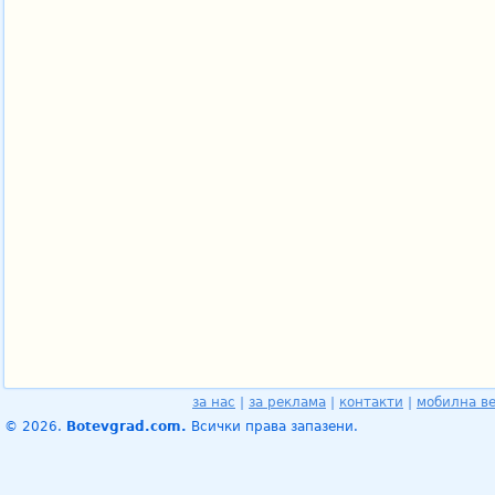
за нас
|
за реклама
|
контакти
|
мобилна в
© 2026.
Botevgrad.com.
Всички права запазени.