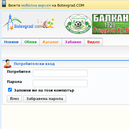
Вижте
мобилна версия
на Botevgrad.COM
Новини
Обяви
Каталог
Забавно
Видео
Потребителски вход
Потребител
Парола
Запомни ме на този компютър
Влез
Забравена парола