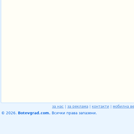
за нас
|
за реклама
|
контакти
|
мобилна в
© 2026.
Botevgrad.com.
Всички права запазени.