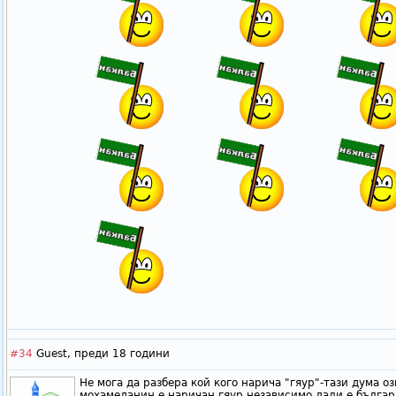
#34
Guest,
преди 18 години
Не мога да разбера кой кого нарича "гяур"-тази дума о
мохамеданин е наричан гяур независимо дали е бълга