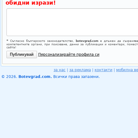
обидни изрази!
*
Съгласно българското законодателство,
botevgrad.com
е длъжен да съхранява
компетентните органи, при поискване, данни за публикации и коментари, помес
сайта!
Персонализирайте профила си
за нас
|
за реклама
|
контакти
|
мобилна в
© 2026.
Botevgrad.com.
Всички права запазени.