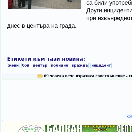
са били употреб
Други инциденти
при извънреднот
днес в центъра на града.
Етикети към тази новина:
жени
бой
център
полиция
вражда
инцидент
69 човека вече изразиха своето мнение - 
ко