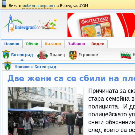
Вижте
мобилна версия
на Botevgrad.COM
Новини
Обяви
Каталог
Забавно
Видео
Ботевград
Правец
Етрополе
Н
Новини
»
Ботевград
Две жени са се сбили на п
Причината за ск
стара семейна в
полицията. И дв
полицейскато уп
снети обяснения
след което са о