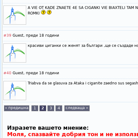
A VIE OT KADE ZNAETE 4E SA CIGANKI VIE BIAXTELI TAM 
ROMKI
#39
Guest,
преди 18 години
красиви циганки се женят за българи ,ще се създаде н
#40
Guest,
преди 18 години
Triabva da se glasuva za Ataka i ciganite zaedno sus segas
« предишна
1
2
3
4
следваща »
Изразете вашето мнение:
Моля, спазвайте добрия тон и не използ