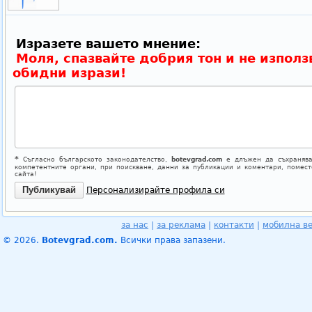
Изразете вашето мнение:
Моля, спазвайте добрия тон и не използ
обидни изрази!
*
Съгласно българското законодателство,
botevgrad.com
е длъжен да съхранява
компетентните органи, при поискване, данни за публикации и коментари, помес
сайта!
Персонализирайте профила си
за нас
|
за реклама
|
контакти
|
мобилна в
© 2026.
Botevgrad.com.
Всички права запазени.