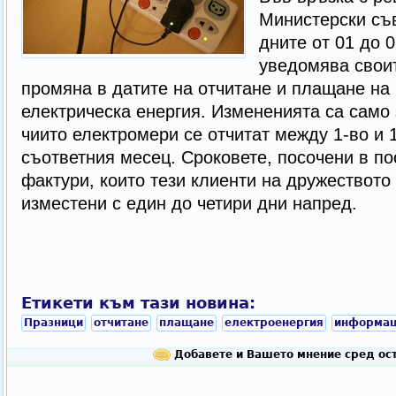
Министерски съв
дните от 01 до 
уведомява своит
промяна в датите на отчитане и плащане на
електрическа енергия. Измененията са само 
чиито електромери се отчитат между 1-во и 
съответния месец. Сроковете, посочени в п
фактури, които тези клиенти на дружеството
изместени с един до четири дни напред.
Етикети към тази новина:
Празници
отчитане
плащане
електроенергия
информац
Добавете и Вашето мнение сред ост