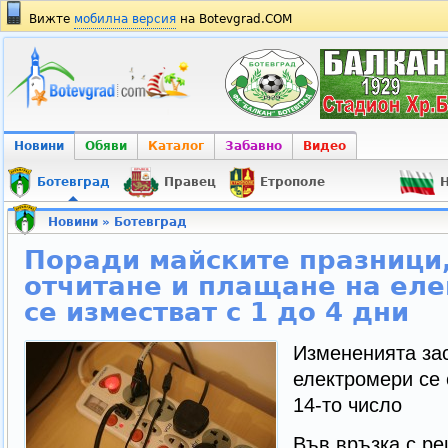
Вижте
мобилна версия
на Botevgrad.COM
Новини
Обяви
Каталог
Забавно
Видео
Ботевград
Правец
Етрополе
Н
Новини
»
Ботевград
Поради майските празници,
отчитане и плащане на ел
се изместват с 1 до 4 дни
Измененията зас
електромери се 
14-то число
Във връзка с ре