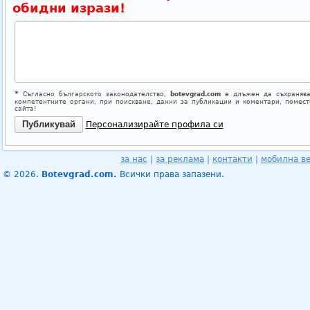
обидни изрази!
*
Съгласно българското законодателство,
botevgrad.com
е длъжен да съхранява
компетентните органи, при поискване, данни за публикации и коментари, помес
сайта!
Персонализирайте профила си
за нас
|
за реклама
|
контакти
|
мобилна в
© 2026.
Botevgrad.com.
Всички права запазени.