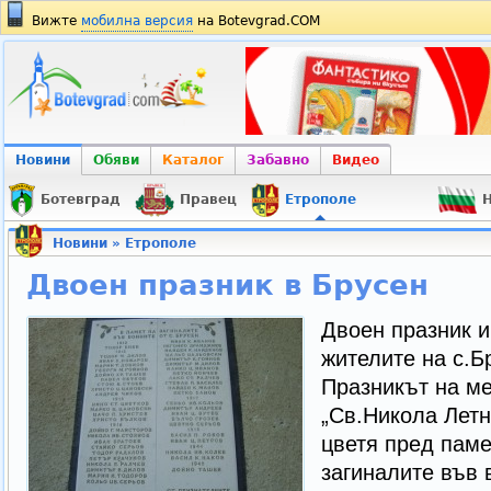
Вижте
мобилна версия
на Botevgrad.COM
Новини
Обяви
Каталог
Забавно
Видео
Ботевград
Правец
Етрополе
Н
Новини
»
Етрополе
Двоен празник в Брусен
Двоен празник им
жителите на с.Б
Празникът на ме
„Св.Никола Летн
цветя пред паме
загиналите във 