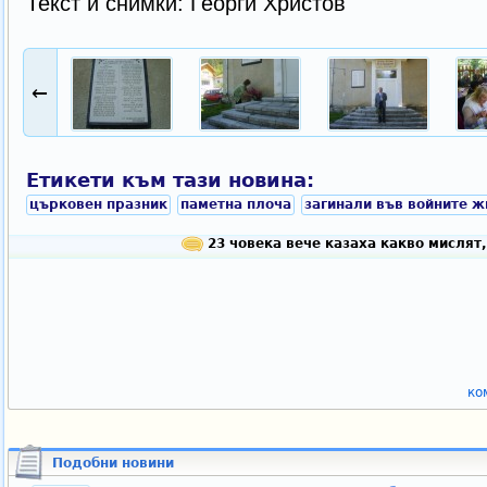
Текст и снимки: Георги Христов
←
Етикети към тази новина:
църковен празник
паметна плоча
загинали във войните ж
23 човека вече казаха какво мислят,
ко
Подобни новини