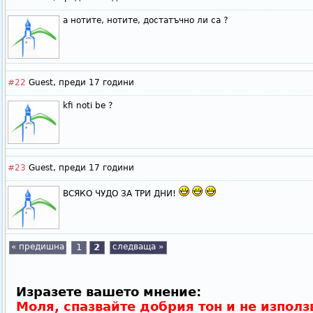
а нотите, нотите, достатъчно ли са ?
#22
Guest,
преди 17 години
kfi noti be ?
#23
Guest,
преди 17 години
ВСЯКО ЧУДО ЗА ТРИ ДНИ!
« предишна
1
2
следваща »
Изразете вашето мнение:
Моля, спазвайте добрия тон и не използ