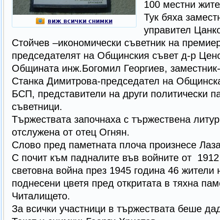
100 местни жите
Тук бяха замест
виж всички снимки
управител Цанк
Стойчев –икономически съветник на премие
председателят на Общинския съвет д-р Цено
Общината инж.Богомил Георгиев, заместник-
Станка Димитрова-председател на Общинска
БСП, представители на други политически п
съветници.
Тържествата започнаха с тържествена литур
отслужена от отец Огнян.
Слово пред паметната плоча произнесе Лаза
С почит към падналите във войните от 1912
световна война през 1945 година 46 жители 
поднесени цветя пред откритата в тяхна пам
Читалището.
За всички участници в тържествата беше дад