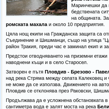
Маринчешки да 
бедствената сит
на общината. З
ромската махала
и около 10 предприятия.
Цяла нощ екипи на Гражданска защита са от
Съединение и Шишманци, също на улица "Ц
район Тракия, преди час е заминал екип и з
Предстои отводняването на приземни етажи
наводнени къщи и в село Старосел.
Затворен е пътя
Пловдив - Брезово - Паве
над река Стряма между селата Калековец и
не може да се използва. Движението на авт
Пловдив се отклонява през Раковски, Шишма
Продължава да е усложнена обстановката в
сантиметра вода е залят моста на река
Бел