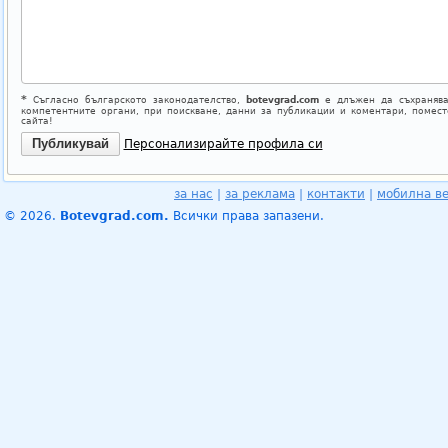
*
Съгласно българското законодателство,
botevgrad.com
е длъжен да съхранява
компетентните органи, при поискване, данни за публикации и коментари, помес
сайта!
Персонализирайте профила си
за нас
|
за реклама
|
контакти
|
мобилна в
© 2026.
Botevgrad.com.
Всички права запазени.