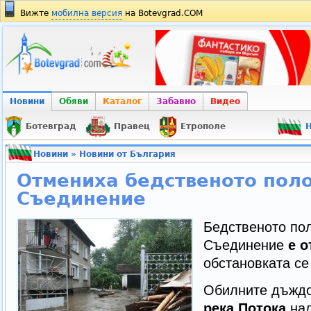
Вижте
мобилна версия
на Botevgrad.COM
Новини
Обяви
Каталог
Забавно
Видео
Ботевград
Правец
Етрополе
Н
Новини
»
Новини от България
Отмениха бедственото пол
Съединение
Бедственото по
Съединение
е 
обстановката се
Обилните дъждо
река Потока
нал