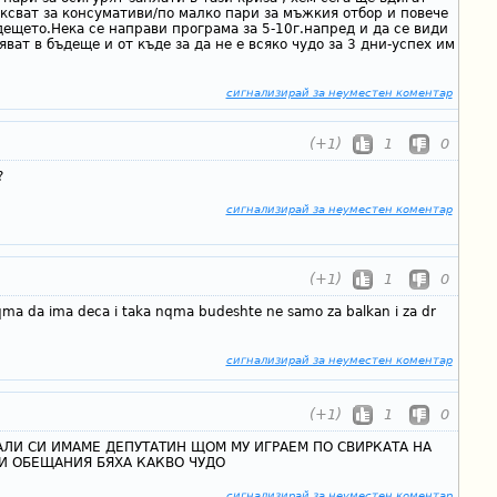
аксват за консумативи/по малко пари за мъжкия отбор и повече
дещето.Нека се направи програма за 5-10г.напред и да се види
ват в бъдеще и от къде за да не е всяко чудо за 3 дни-успех им
сигнализирай за неуместен коментар
(+1)
1
0
?
сигнализирай за неуместен коментар
(+1)
1
0
 nqma da ima deca i taka nqma budeshte ne samo za balkan i za dr
сигнализирай за неуместен коментар
(+1)
1
0
АЛИ СИ ИМАМЕ ДЕПУТАТИН ЩОМ МУ ИГРАЕМ ПО СВИРКАТА НА
ВИ ОБЕЩАНИЯ БЯХА КАКВО ЧУДО
сигнализирай за неуместен коментар