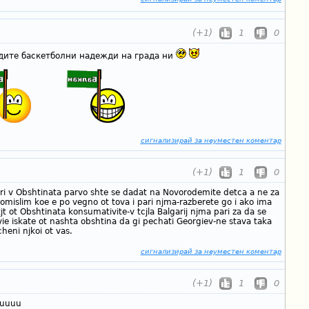
(+1)
1
0
адите баскетболни надежди на града ни
сигнализирай за неуместен коментар
(+1)
1
0
i v Obshtinata parvo shte se dadat na Novorodemite detca a ne za
omislim koe e po vegno ot tova i pari njma-razberete go i ako ima
jt ot Obshtinata konsumativite-v tcjla Balgarij njma pari za da se
vie iskate ot nashta obshtina da gi pechati Georgiev-ne stava taka
heni njkoi ot vas.
сигнализирай за неуместен коментар
(+1)
1
0
uuuu