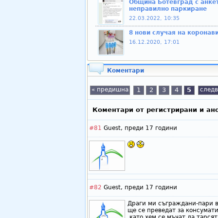
Община Ботевград с анкет
неправилно паркиране
22.03.2022, 10:35
8 нови случая на коронав
16.12.2020, 17:01
Коментари
« предишна
1
2
3
4
5
следв
Коментари от регистрирани и ан
#81
Guest,
преди 17 години
#82
Guest,
преди 17 години
Драги ми съграждани-пари в
ще се преведат за консумат
,като хем се мъчат да тарсят