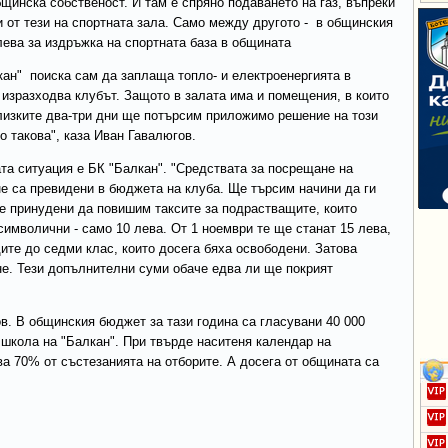
щинска собственост. И там е спряно подаването на газ, въпреки
 от тези на спортната зала. Само между другото - в общинския
лева за издръжка на спортната база в общината
ан" поиска сам да заплаща топло- и електроенергията в
о изразходва клубът. Защото в залата има и помещения, в които
лизките два-три дни ще потърсим приложимо решение на този
 такова", каза Иван Гавалюгов.
ата ситуация е БК "Балкан". "Средствата за посрещане на
е са превидени в бюджета на клуба. Ще търсим начини да ги
ме принудени да повишим таксите за подрастващите, които
символични - само 10 лева. От 1 ноември те ще станат 15 лева,
ите до седми клас, които досега бяха освободени. Затова
не. Тези допълнителни суми обаче едва ли ще покрият
. В общинския бюджет за тази година са гласувани 40 000
школа на "Балкан". При твърде наситеня календар на
а 70% от състезанията на отборите. А досега от общината са