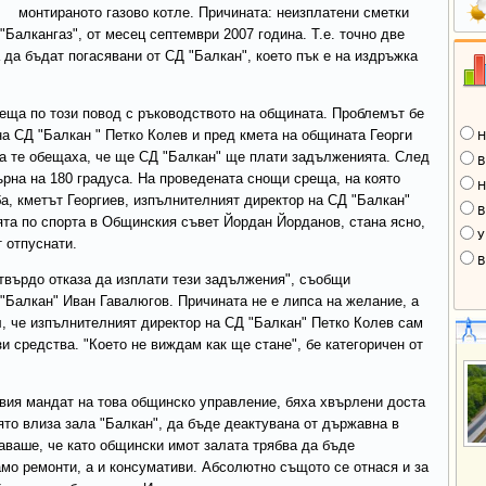
монтираното газово котле. Причината: неизплатени сметки
Балкангаз", от месец септември 2007 година. Т.е. точно две
 да бъдат погасявани от СД "Балкан", което пък е на издръжка
реща по този повод с ръководството на общината. Проблемът бе
а СД "Балкан " Петко Колев и пред кмета на общината Георги
Н
ва те обещаха, че ще СД "Балкан" ще плати задълженията. След
В
ърна на 180 градуса. На проведената снощи среща, на която
Н
а, кметът Георгиев, изпълнителният директор на СД "Балкан"
В
та по спорта в Общинския съвет Йордан Йорданов, стана ясно,
У
т отпуснати.
В
 твърдо отказа да изплати тези задължения", съобщи
"Балкан" Иван Гавалюгов. Причината не е липса на желание, а
л, че изпълнителният директор на СД "Балкан" Петко Колев сам
и средства. "Което не виждам как ще стане", бе категоричен от
вия мандат на това общинско управление, бяха хвърлени доста
ято влиза зала "Балкан", да бъде деактувана от държавна в
аваше, че като общински имот залата трябва да бъде
мо ремонти, а и консумативи. Абсолютно същото се отнася и за