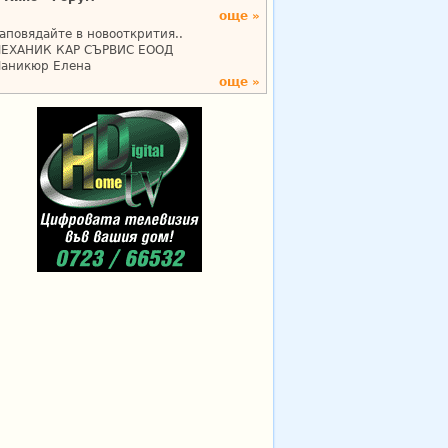
още »
аповядайте в новооткрития..
ЕХАНИК КАР СЪРВИС ЕООД
аникюр Елена
още »