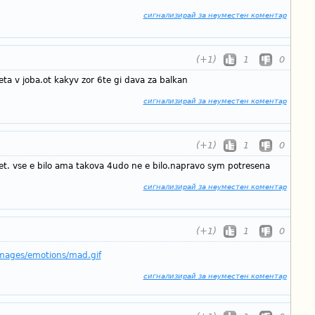
сигнализирай за неуместен коментар
(+1)
1
0
eta v joba.ot kakyv zor 6te gi dava za balkan
сигнализирай за неуместен коментар
(+1)
1
0
t. vse e bilo ama takova 4udo ne e bilo.napravo sym potresena
сигнализирай за неуместен коментар
(+1)
1
0
images/emotions/mad.gif
сигнализирай за неуместен коментар