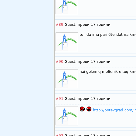
#89
Guest,
преди 17 години
to i da ima pari 6te idat na km
#90
Guest,
преди 17 години
nai-golemiq mo6enik e toq kme
#91
Guest,
преди 17 години
http://botevgrad.com/
#92
Guest,
преди 17 години