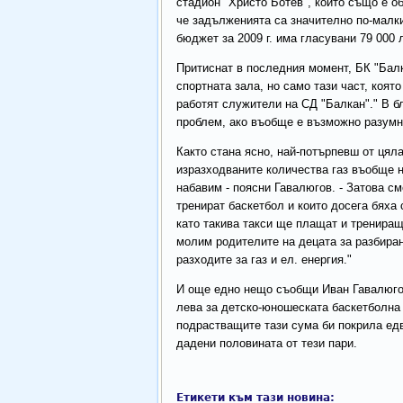
стадион "Христо Ботев", който също е об
че задълженията са значително по-малки
бюджет за 2009 г. има гласувани 79 000 
Притиснат в последния момент, БК "Балк
спортната зала, но само тази част, коят
работят служители на СД "Балкан"." В б
проблем, ако въобще е възможно разумно
Както стана ясно, най-потърпевш от цял
изразходваните количества газ въобще н
набавим - поясни Гавалюгов. - Затова с
тренират баскетбол и които досега бяха 
като такива такси ще плащат и трениращ
молим родителите на децата за разбира
разходите за газ и ел. енергия."
И още едно нещо съобщи Иван Гавалюгов
лева за детско-юношеската баскетболна 
подрастващите тази сума би покрила едв
дадени половината от тези пари.
Етикети към тази новина: