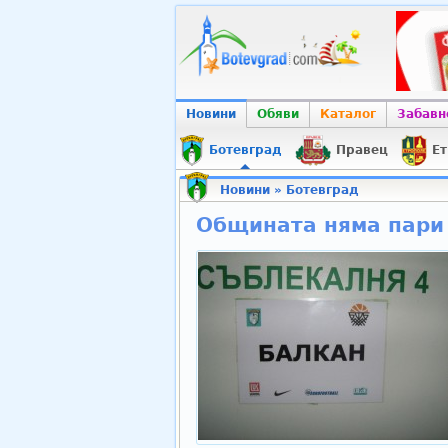
Новини
Обяви
Каталог
Забавн
Ботевград
Правец
Ет
Новини
»
Ботевград
Общината няма пари 