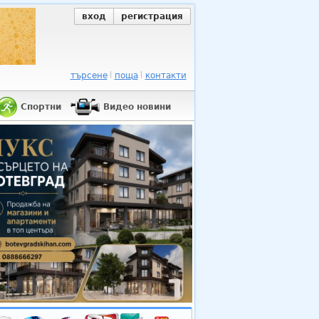
вход
регистрация
търсене
поща
контакти
Спортни
Видео новини