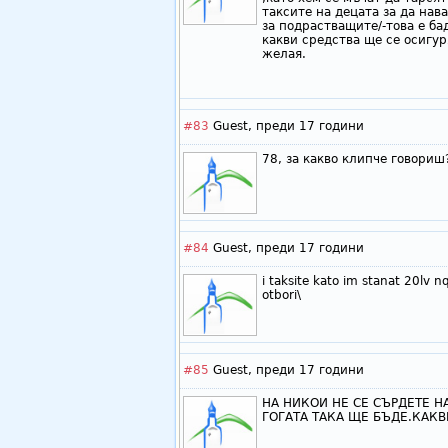
таксите на децата за да нав
за подрастващите/-това е ба
какви средства ще се осигуря
желая.
#83
Guest,
преди 17 години
78, за какво клипче говориш
#84
Guest,
преди 17 години
i taksite kato im stanat 20lv
otbori\
#85
Guest,
преди 17 години
НА НИКОИ НЕ СЕ СЪРДЕТЕ Н
ГОГАТА ТАКА ЩЕ БЪДЕ.КАК