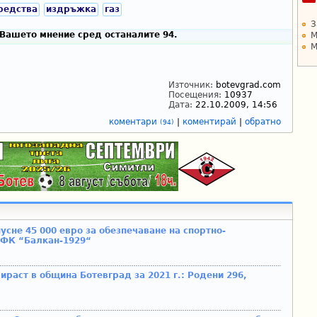
редства
издръжка
газ
З
Вашето мнение сред останалите 94.
М
М
Източник:
botevgrad.com
Посещения:
10937
Дата:
22.10.2009, 14:56
коментари
|
коментирай
|
обратно
(94)
сне 45 000 евро за обезпечаване на спортно-
 ФК “Балкан-1929“
ираст в община Ботевград за 2021 г.: Родени 296,