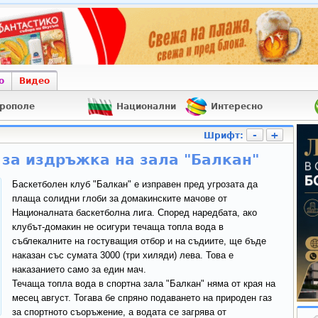
о
Видео
рополе
Национални
Интересно
-
+
Шрифт:
за издръжка на зала "Балкан"
Баскетболен клуб "Балкан" е изправен пред угрозата да
плаща солидни глоби за домакинските мачове от
Националната баскетболна лига. Според наредбата, ако
клубът-домакин не осигури течаща топла вода в
съблекалните на гостуващия отбор и на съдиите, ще бъде
наказан със сумата 3000
(
три хиляди
)
лева. Това е
наказанието само за един мач.
Течаща топла вода в спортна зала "Балкан" няма от края на
месец август. Тогава бе спряно подаването на природен газ
за спортното съоръжение, а водата се загрява от