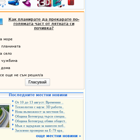
Как планирате да прекарате по-
голямата част от лятната си
почивка?
а море
 планината
а село
 чужбина
 дома
се още не съм решил/а
Гласувай
Последните местни новини
От 10 до 13 август: Временни ..
Технологии с кауза: 3D работи..
Нова възможност за местния би..
Община Ботевград търси специа..
Община Ботевград обяви общест..
Мъж е задържан за нанесен поб..
Засилени проверки на Е-79 кра..
още местни новини »