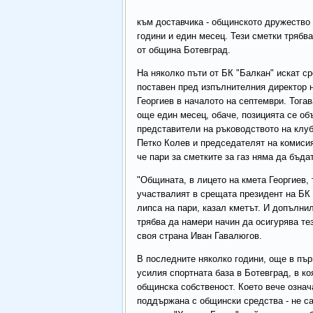
към доставчика - общинското дружество "
години и един месец. Тези сметки трябва
от община Ботевград.
На няколко пъти от БК "Балкан" искат с
поставен пред изпълнителния директор н
Георгиев в началото на септември. Тога
още един месец, обаче, позицията се об
представители на ръководството на клуб
Петко Колев и председателят на комисия
че пари за сметките за газ няма да бъда
"Общината, в лицето на кмета Георгиев,
участвалият в срещата президент на БК 
липса на пари, казал кметът. И допълни
трябва да намери начин да осигурява тез
своя страна Иван Гавалюгов.
В последните няколко години, още в пър
усилия спортната база в Ботевград, в ко
общинска собственост. Което вече означ
поддържана с общински средства - не са