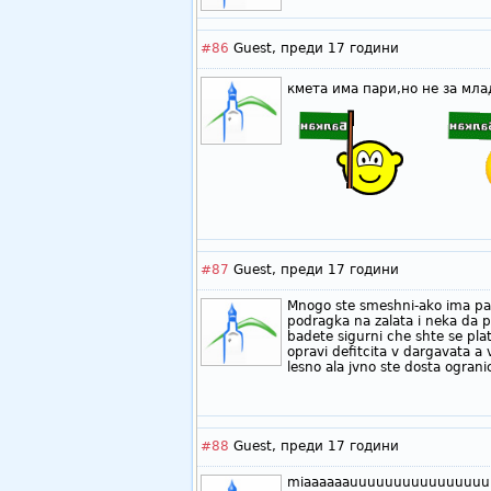
#86
Guest,
преди 17 години
кмета има пари,но не за мл
#87
Guest,
преди 17 години
Mnogo ste smeshni-ako ima par
podragka na zalata i neka da p
badete sigurni che shte se plat
opravi defitcita v dargavata a 
lesno ala jvno ste dosta ogranic
#88
Guest,
преди 17 години
miaaaaaauuuuuuuuuuuuuuuu