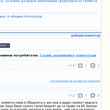
а: За какво да бъдат използвани средствата от глоби за
ирус в община Ботевград
добави коментар
аща »
онимни потребители.
Скрий анонимните коментари
(+1)
1
0
сигнализирай за неуместен коментар
(+1)
1
0
 момента няма в Общината и ако има в даден момент веднага
иви.Защо беше нужно такъв бюджет да се прави на БК Балкан
 пари за осигурят заплати в тази криза , хем сега ще вдигат