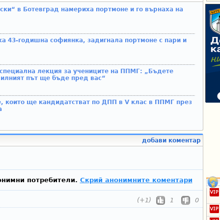
ски“ в Ботевград намериха портмоне и го върнаха на
а 43-годишна софиянка, задигнала портмоне с пари и
 специална лекция за учениците на ППМГ: „Бъдете
вилният път ще бъде пред вас“
, които ще кандидатстват по ДПП в V клас в ППМГ през
а
добави коментар
онимни потребители.
Скрий анонимните коментари
(+1)
1
0