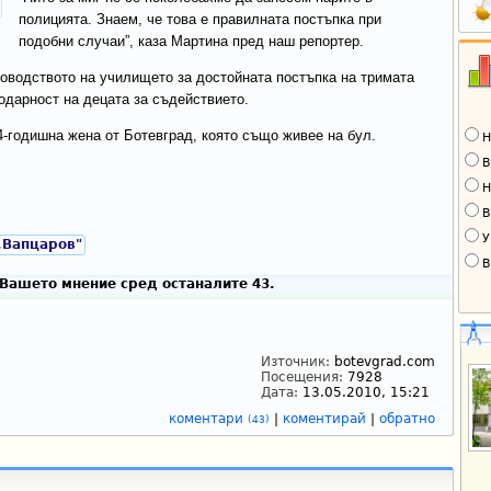
полицията. Знаем, че това е правилната постъпка при
подобни случаи”, каза Мартина пред наш репортер.
оводството на училището за достойната постъпка на тримата
одарност на децата за съдействието.
4-годишна жена от Ботевград, която също живее на бул.
Н
В
Н
В
У
.Вапцаров"
В
Вашето мнение сред останалите 43.
Източник:
botevgrad.com
Посещения:
7928
Дата:
13.05.2010, 15:21
коментари
|
коментирай
|
обратно
(43)