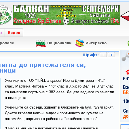
о
Видео
рополе
Национални
Интересно
-
+
Шрифт:
тигна до притежателя си,
еници
Учениците от ОУ “Н.Й.Вапцаров” Ирена Димитрова – 4”а”
клас, Мартина Йотова – 7 “б” клас и Христо Велчев 3 “д” клас
са намерели портмоне с 382 лева. Децата веднага го занесли
в полицията.
Учениците са съседи, живеят в блоковете на бул. “България”.
Докато играели навън, видели портмонето до гумата на
автомобил, паркиран в района на “китайската стена”.
“Нито за миг не се поколебахме да занесем парите в