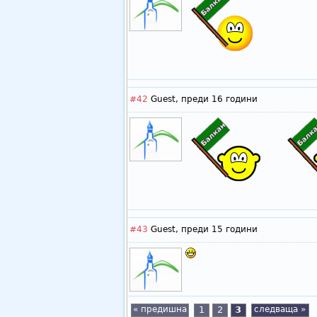
#42
Guest,
преди 16 години
#43
Guest,
преди 15 години
« предишна
1
2
3
следваща »