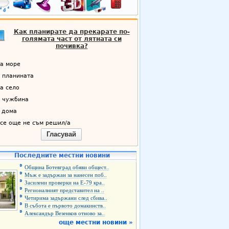
Как планирате да прекарате по-
голямата част от лятната си
почивка?
а море
 планината
а село
 чужбина
 дома
се още не съм решил/а
Гласувай
Последните местни новини
Община Ботевград обяви общест..
Мъж е задържан за нанесен поб..
Засилени проверки на Е-79 кра..
Регионалният представител на ..
Четирима задържани след сбива..
В събота е първото домакинств..
Александър Везенков отново за..
още местни новини »