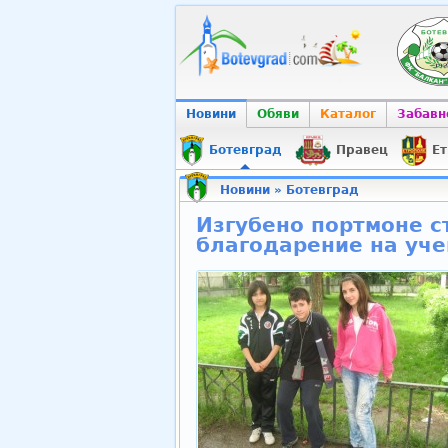
Новини
Обяви
Каталог
Забавн
Ботевград
Правец
Ет
Новини
»
Ботевград
Изгубено портмоне с
благодарение на уч