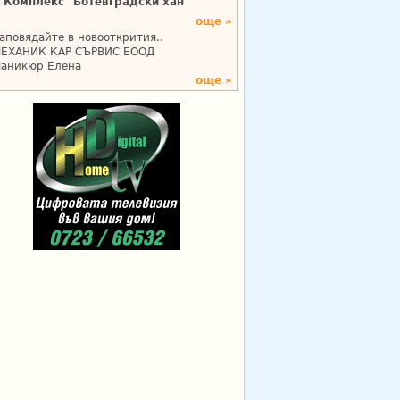
Комплекс "Ботевградски хан"
още »
аповядайте в новооткрития..
ЕХАНИК КАР СЪРВИС ЕООД
аникюр Елена
още »