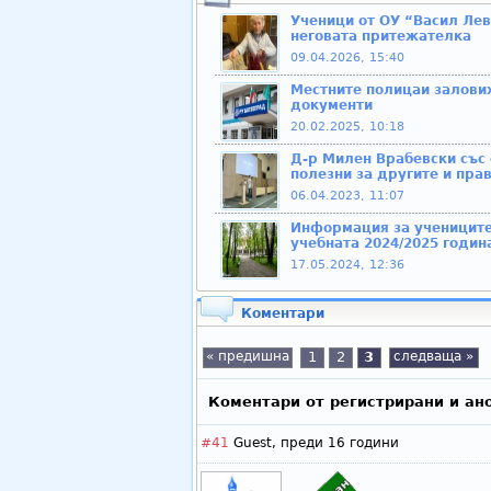
Ученици от ОУ “Васил Лев
неговата притежателка
09.04.2026, 15:40
Местните полицаи залових
документи
20.02.2025, 10:18
Д-р Милен Врабевски със
полезни за другите и пра
06.04.2023, 11:07
Информация за учениците
учебната 2024/2025 годин
17.05.2024, 12:36
Коментари
« предишна
1
2
3
следваща »
Коментари от регистрирани и ан
#41
Guest,
преди 16 години