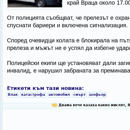
край Враца около 17.00
Oт полицията съобщват, че прелезът е охран
спуснати бариери и включена сигнализация.
Според очевидци колата е блокирала на път
прелеза и мъжът не е успял да избегне удар
Полицейски екипи ще установяват дали загин
инвалид, е нарушил забраната за преминава
Етикети към тази новина:
Влак
катастрофа
автомобил
смърт
шофьор
Двама вече казаха какво мислят, 