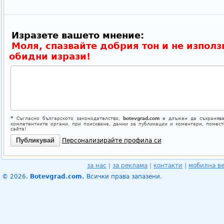
Изразете вашето мнение:
Моля, спазвайте добрия тон и не използ
обидни изрази!
*
Съгласно българското законодателство,
botevgrad.com
е длъжен да съхранява
компетентните органи, при поискване, данни за публикации и коментари, помес
сайта!
Персонализирайте профила си
за нас
|
за реклама
|
контакти
|
мобилна в
© 2026.
Botevgrad.com.
Всички права запазени.