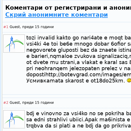
Коментари от регистрирани и анони
Скрий анонимните коментари
#1
Guest,
преди 15 години
tozi invalid kakto go nari4ate e moqt b
vsi4ki 4e toi be6e mnogo dobar 6ofior s
negovorete gluposti bez da znaete isti
e barieri,nqmaloe zvukova signalizaciq
ot dvete mu strani,a vlakat e karal sas
pri neohranqem jelezopaten prelez v n
dopostihttp://botevgrad.com/images/emo
Усмивкаmata skarost e ot18do25km.
#2
Guest,
преди 15 години
bdj e vinovno za vsi4ko no se pokriha ba
sa edni strahlivi ubiici.Apak ma6inista e
trqbva da si plati a ne bdj da go prikriv