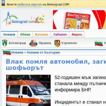
Вижте
мобилна версия
на Botevgrad.COM
Новини
Обяви
Каталог
Забавно
Видео
Ботевград
Правец
Етрополе
Н
Новини
»
Новини от България
Влак помля автомобил, заг
шофьорът
52-годишен мъж загина
станала между пътниче
информира БНР.
Инцидентът е станал н