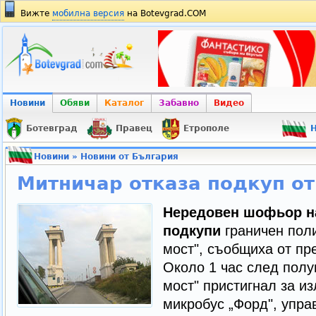
Вижте
мобилна версия
на Botevgrad.COM
Новини
Обяви
Каталог
Забавно
Видео
Ботевград
Правец
Етрополе
Н
Новини
»
Новини от България
Митничар отказа подкуп от
Нередовен шофьор н
подкупи
граничен пол
мост", съобщиха от пр
Около 1 час след пол
мост" пристигнал за из
микробус „Форд", управ