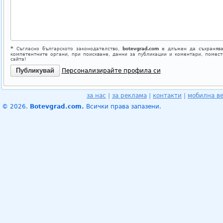
*
Съгласно българското законодателство,
botevgrad.com
е длъжен да съхранява
компетентните органи, при поискване, данни за публикации и коментари, помес
сайта!
Персонализирайте профила си
за нас
|
за реклама
|
контакти
|
мобилна в
© 2026.
Botevgrad.com.
Всички права запазени.