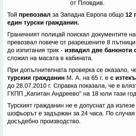
от Пловдив.
Той
превозвал
за Западна Европа общо
12 
един турски гражданин.
Граничният полицай поискал документите на
превозвал повече от разрешените 8 пътниц
до изпитания трик -
извадил две банкноти о
сложил на масата в кабината.
При допълнителната проверка се оказало, ч
турския гражданин
М. А. на 65 г. е
с изтекъ
до 28.07.2010 г. Справка показала, че е вляз
ГКПП „Капитан Андреево" на 18 юли тази го
Турският гражданин не е допуснат да излезе
шофьорът е задържан за 24 часа. По случая
досъдебно производство.