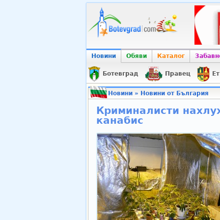
Новини
Обяви
Каталог
Забавн
Ботевград
Правец
Ет
Новини
»
Новини от България
Криминалисти нахлух
канабис