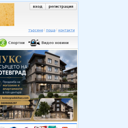
вход
регистрация
търсене
поща
контакти
Спортни
Видео новини