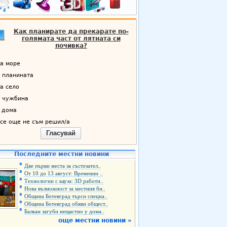
Как планирате да прекарате по-
голямата част от лятната си
почивка?
а море
 планината
а село
 чужбина
 дома
се още не съм решил/а
Гласувай
Последните местни новини
Две първи места за състезател..
От 10 до 13 август: Временни ..
Технологии с кауза: 3D работи..
Нова възможност за местния би..
Община Ботевград търси специа..
Община Ботевград обяви общест..
Балкан загуби нещастно у дома..
още местни новини »