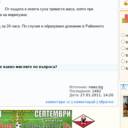
От къщата е иззета суха тревиста маса, която при
а на марихуана.
за 24 часа. По случая е образувано дознание в Районното
Н
В
Н
В
У
е какво мислите по въпроса?
В
Източник:
news.bg
Посещения:
1462
Дата:
27.01.2011, 14:20
коментари
|
коментирай
|
обратно
(0)