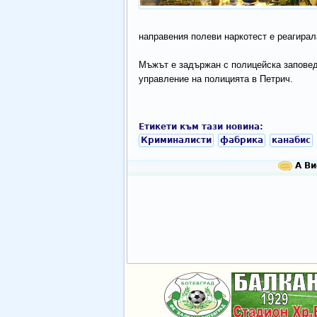
направения полеви наркотест е реагирал
Мъжът е задържан с полицейска заповед 
управление на полицията в Петрич.
Етикети към тази новина:
Криминалисти
фабрика
канабис
А Ви