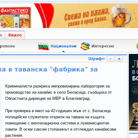
о
Видео
рополе
Национални
Интересно
-
+
Шрифт:
а в таванска "фабрика" за
Криминалисти разкриха импровизирана лаборатория за
производство на канабис в село Беласица, съобщиха от
Областната дирекция на МВР в Благоевград.
При проверка в имот на 42-годишен мъж от с. Беласица
полицейски служители открили на тавана на къщата
помещение с вентилационна система и луминисцентни
лампи. В осем саксии стопанинът е отглеждал канабисови
растения.