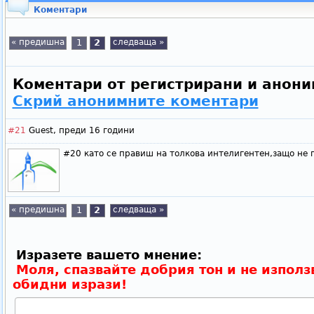
Коментари
« предишна
1
2
следваща »
Коментари от регистрирани и анони
Скрий анонимните коментари
#21
Guest,
преди 16 години
#20 като се правиш на толкова интелигентен,защо не
« предишна
1
2
следваща »
Изразете вашето мнение:
Моля, спазвайте добрия тон и не използ
обидни изрази!