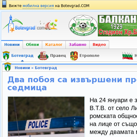
Вижте
мобилна версия
на Botevgrad.COM
Новини
Обяви
Каталог
Забавно
Видео
Ботевград
Правец
Етрополе
Н
Новини
»
Ботевград
Два побоя са извършени пр
седмица
На 24 януари е 
В.Т.В. от село 
ромската общнос
на лице от също
между двамата 