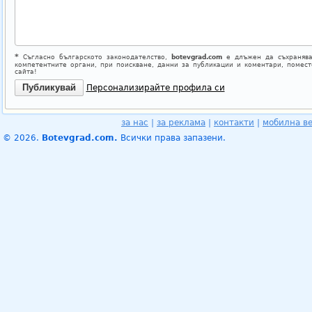
*
Съгласно българското законодателство,
botevgrad.com
е длъжен да съхранява
компетентните органи, при поискване, данни за публикации и коментари, помес
сайта!
Персонализирайте профила си
за нас
|
за реклама
|
контакти
|
мобилна в
© 2026.
Botevgrad.com.
Всички права запазени.