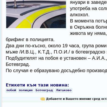
януари в заведе
употреба на сол
алкохол.
В момента потъ
в Окръжна болн
живота му няма
брифинг в полицията.
Два дни по-късно, около 19 часа, група ром
мъже /И.В.Ц., К.Т.Д., П.О.И./ в ботевградско
Подбудителят на побоя е установен – А.И.А.,
Ботевград.
По случая е образувано досъдебно производ
Етикети към тази новина:
побой
полиция
Ботевград
Литаково
Добавете и Вашето мнение сред ост