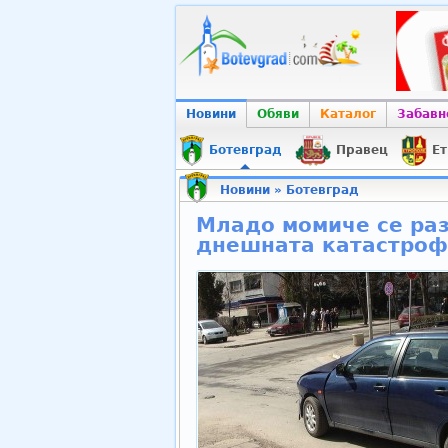
Новини
Обяви
Каталог
Забавн
Ботевград
Правец
Ет
Новини
»
Ботевград
Младо момиче се раз
днешната катастроф