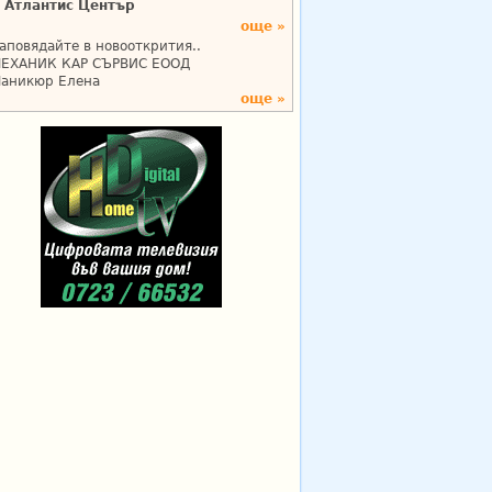
Атлантис Център
още »
аповядайте в новооткрития..
ЕХАНИК КАР СЪРВИС ЕООД
аникюр Елена
още »