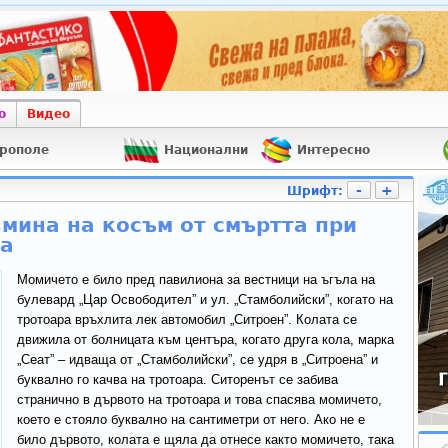
о
Видео
рополе
Национални
Интересно
-
+
Шрифт:
мина на косъм от смъртта при
а
Момичето е било пред павилиона за вестници на ъгъла на
булевард „Цар Освободител” и ул. „Стамболийски”, когато на
тротоара връхлита лек автомобил „Ситроен”. Колата се
движила от болницата към центъра, когато друга кола, марка
„Сеат” – идваща от „Стамболийски”, се удря в „Ситроена” и
буквално го качва на тротоара. Ситоренът се забива
странично в дървото на тротоара и това спасява момичето,
което е стояло буквално на сантиметри от него. Ако не е
било дървото, колата е щяла да отнесе както момичето, така