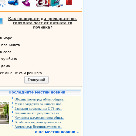
Как планирате да прекарате по-
голямата част от лятната си
почивка?
а море
 планината
а село
 чужбина
 дома
се още не съм решил/а
Гласувай
Последните местни новини
Община Ботевград обяви общест..
Мъж е задържан за нанесен поб..
Засилени проверки на Е-79 кра..
Регионалният представител на ..
Четирима задържани след сбива..
В събота е първото домакинств..
Александър Везенков отново за..
още местни новини »