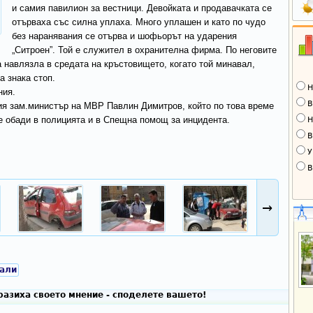
и самия павилион за вестници. Девойката и продавачката се
отърваха със силна уплаха. Много уплашен и като по чудо
без наранявания се отърва и шофьорът на ударения
„Ситроен”. Той е служител в охранителна фирма. По неговите
а навлязла в средата на кръстовището, когато той минавал,
а знака стоп.
Н
ния.
В
ия зам.министър на МВР Павлин Димитров, който по това време
се обади в полицията и в Спещна помощ за инцидента.
Н
В
У
В
→
али
разиха своето мнение - споделете вашето!