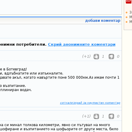
З
М
добави коментар
М
онимни потребители.
Скрий анонимните коментари
(+1)
1
0
е в Ботевград!
ши, вдлъбнатите или изпъкналите.
авате акъл, когато навъртите поне 500 000км.Аз имам почти 1
о възпитание.
иплиниран водач.
сигнализирай за неуместен коментар
(+1)
1
0
на си минал толкова километри, явно си пътувал на много
 шофиране и възпитанието на шофьорите от други места, било