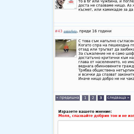
то в бг или чужбина, и погле
доста не спазваме нищо. Аз 
късмет, или камикадзе за 
#43
,
преди 16 години
osten4eto
С това съм напълно съгласен
Когато спра на пешеходна пъ
отзад или тръгват да заобик
За съжаление не е само шофи
достатъчно критични към на
глава от населението, но и
веднага обикновените гражд
Трябва обществена нетърпи
и всички да спазват законит
Иначе нищо добро не ни чака
« предишна
1
2
3
следваща »
Изразете вашето мнение:
Моля, спазвайте добрия тон и не из