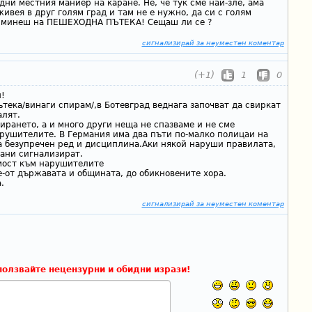
дни местния маниер на каране. Не, че тук сме най-зле, ама
живея в друг голям град и там не е нужно, да си с голям
да минеш на ПЕШЕХОДНА ПЪТЕКА! Сещаш ли се ?
сигнализирай за неуместен коментар
(+1)
1
0
!
тека/винаги спирам/,в Ботевград веднага започват да свиркат
алят.
рането, а и много други неща не спазваме и не сме
рушителите. В Германия има два пъти по-малко полицаи на
ма безупречен ред и дисциплина.Аки някой наруши правилата,
ани сигнализират.
мост към нарушителите
е-от държавата и общината, до обикновените хора.
.
сигнализирай за неуместен коментар
ползвайте нецензурни и обидни изрази!