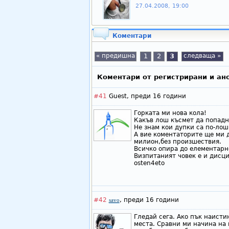
27.04.2008, 19:00
Коментари
« предишна
1
2
3
следваща »
Коментари от регистрирани и ан
#41
Guest,
преди 16 години
Горката ми нова кола!
Какъв лош късмет да попадн
Не знам кои дупки са по-ло
А вие коментаторите ще ми д
милион,без произшествия.
Всичко опира до елементарн
Визпитаният човек е и дисц
osten4eto
#42
,
преди 16 години
savo
Гледай сега. Ако пък наисти
места. Сравни ми начина на