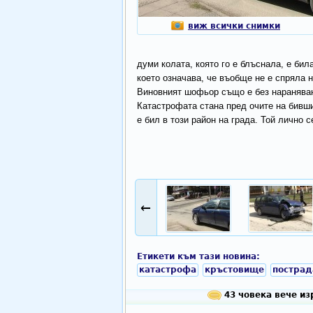
виж всички снимки
думи колата, която го е блъснала, е бил
което означава, че въобще не е спряла н
Виновният шофьор също е без наранява
Катастрофата стана пред очите на бивш
е бил в този район на града. Той лично 
←
Етикети към тази новина:
катастрофа
кръстовище
пострад
43 човека вече из