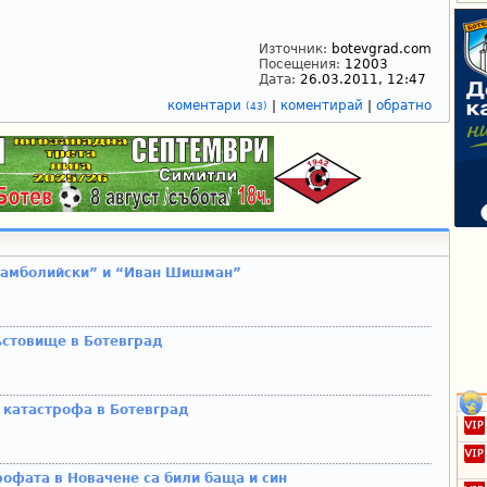
Източник:
botevgrad.com
Посещения:
12003
Дата:
26.03.2011, 12:47
коментари
|
коментирай
|
обратно
(43)
тамболийски” и “Иван Шишман”
ъстовище в Ботевград
 катастрофа в Ботевград
офата в Новачене са били баща и син