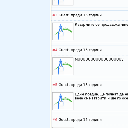
#3
Guest,
преди 15 години
Казармите се продадоха -вне
#4
Guest,
преди 15 години
MUUUUUUUUUUUUUUUUUy
#5
Guest,
преди 15 години
Един поедин,ще почнат да н
вече сме затрити и ще го ос
#6
Guest,
преди 15 години