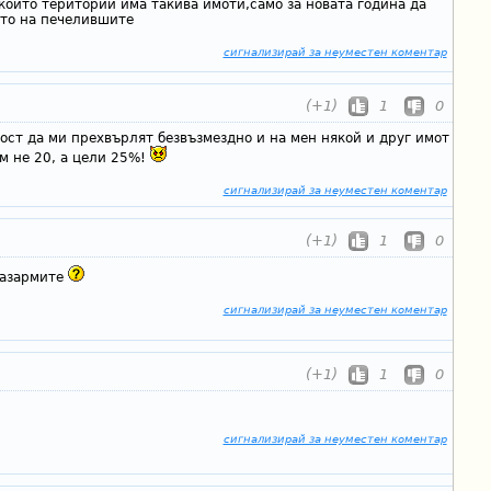
който територий има такива имоти,само за новата година да
ито на печелившите
сигнализирай за неуместен коментар
(+1)
1
0
ост да ми прехвърлят безвъзмездно и на мен някой и друг имот
м не 20, а цели 25%!
сигнализирай за неуместен коментар
(+1)
1
0
казармите
сигнализирай за неуместен коментар
(+1)
1
0
сигнализирай за неуместен коментар