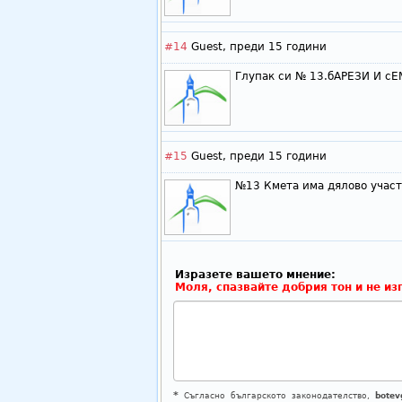
#14
Guest,
преди 15 години
Глупак си № 13.бАРЕЗИ И с
#15
Guest,
преди 15 години
№13 Кмета има дялово участ
Изразете вашето мнение:
Моля, спазвайте добрия тон и не из
*
Съгласно българското законодателство,
botev