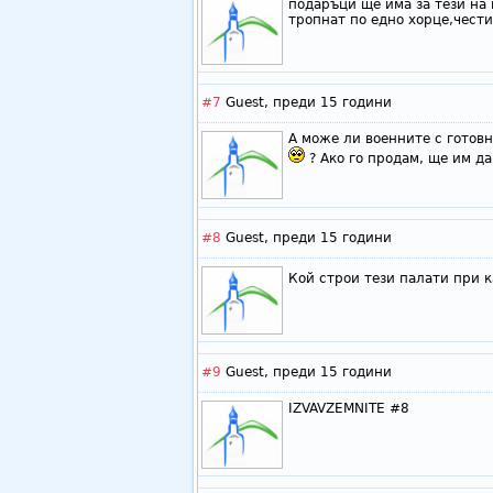
подаръци ще има за тези на 
тропнат по едно хорце,чест
#7
Guest,
преди 15 години
А може ли военните с готовн
? Ако го продам, ще им да
#8
Guest,
преди 15 години
Кой строи тези палати при 
#9
Guest,
преди 15 години
IZVAVZEMNITE #8