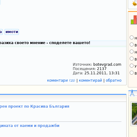
а
имоти
Н
разиха своето мнение - споделете вашето!
В
Н
В
Източник:
botevgrad.com
У
Посещения:
2137
Дата:
25.11.2011, 13:31
В
коментари
|
коментирай
|
обратно
(15)
рен проект по Красива България
щината от наеми и продажби