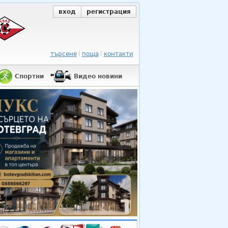
вход
регистрация
търсене
поща
контакти
Спортни
Видео новини