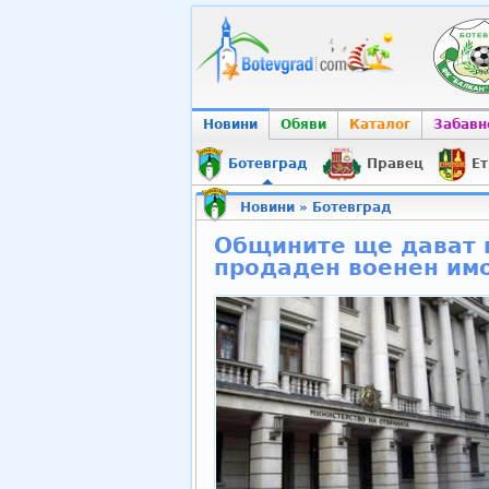
Новини
Обяви
Каталог
Забавн
Ботевград
Правец
Ет
Новини
»
Ботевград
Общините ще дават н
продаден военен им