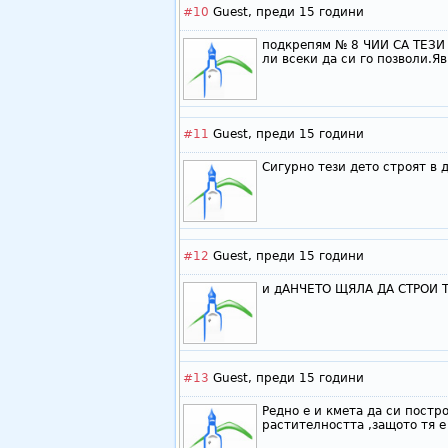
#10
Guest,
преди 15 години
подкрепям № 8 ЧИИ СА ТЕЗИ
ли всеки да си го позволи.Я
#11
Guest,
преди 15 години
Сигурно тези дето строят в 
#12
Guest,
преди 15 години
и дАНЧЕТО ЩЯЛА ДА СТРОИ 
#13
Guest,
преди 15 години
Редно е и кмета да си постр
растителността ,защото тя е