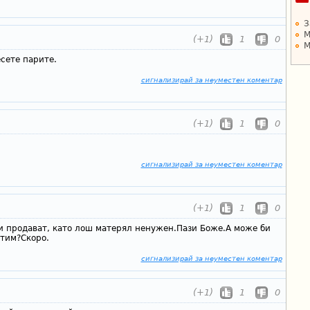
З
М
(+1)
1
0
М
сете парите.
сигнализирай за неуместен коментар
(+1)
1
0
сигнализирай за неуместен коментар
(+1)
1
0
и продават, като лош матерял ненужен.Пази Боже.А може би
етим?Скоро.
сигнализирай за неуместен коментар
(+1)
1
0