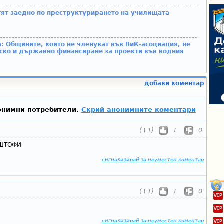
ят заедно по преструктурирането на училищата
 Общините, които не членуват във ВиК-асоциация, не
йско и държавно финансиране за проекти във водния
добави коментар
онимни потребители.
Скрий анонимните коментари
(+1)
1
0
ИШТОФИ
сигнализирай за неуместен коментар
(+1)
1
0
сигнализирай за неуместен коментар