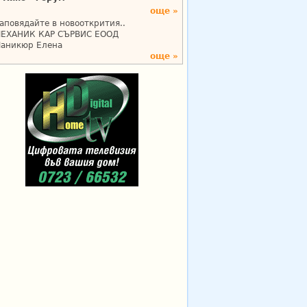
още »
аповядайте в новооткрития..
ЕХАНИК КАР СЪРВИС ЕООД
аникюр Елена
още »