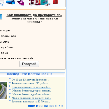
Как планирате да прекарате по-
голямата част от лятната си
почивка?
а море
 планината
а село
 чужбина
 дома
се още не съм решил/а
Гласувай
Последните местни новини
От 10 до 13 август: Временни ..
Технологии с кауза: 3D работи..
Нова възможност за местния би..
Община Ботевград търси специа..
Община Ботевград обяви общест..
Мъж е задържан за нанесен поб..
Засилени проверки на Е-79 кра..
още местни новини »