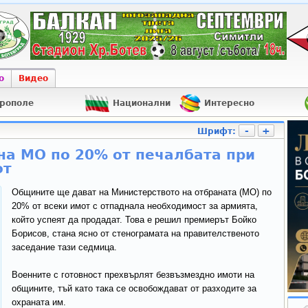
о
Видео
рополе
Национални
Интересно
-
+
Шрифт:
а МО по 20% от печалбата при
от
Общините ще дават на Министерството на отбраната (МО) по
20% от всеки имот с отпаднала необходимост за армията,
който успеят да продадат. Това е решил премиерът Бойко
Борисов, стана ясно от стенограмата на правителственото
заседание тази седмица.
Военните с готовност прехвърлят безвъзмездно имоти на
общините, тъй като така се освобождават от разходите за
охраната им.