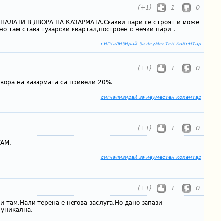
(+1)
1
0
 ПАЛАТИ В ДВОРА НА КАЗАРМАТА.Скакви пари се строят и може
вно там става тузарски квартал,построен с нечии пари .
сигнализирай за неуместен коментар
(+1)
1
0
двора на казармата са привели 20%.
сигнализирай за неуместен коментар
(+1)
1
0
ТАМ.
сигнализирай за неуместен коментар
(+1)
1
0
ои там.Нали терена е негова заслуга.Но дано запази
 уникална.