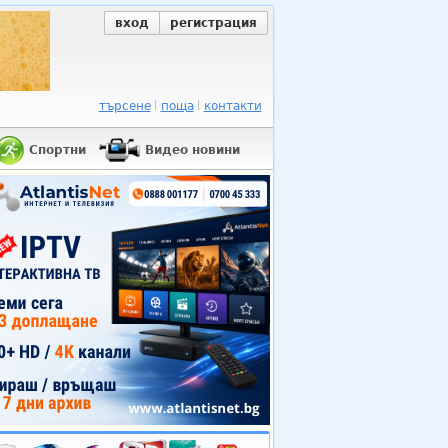
вход
регистрация
търсене
поща
контакти
Спортни
Видео новини