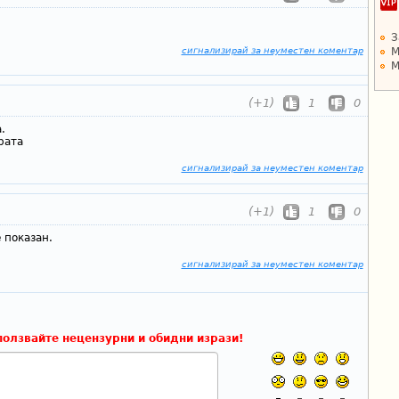
З
М
сигнализирай за неуместен коментар
М
(+1)
1
0
.
рата
сигнализирай за неуместен коментар
(+1)
1
0
 показан.
сигнализирай за неуместен коментар
ползвайте нецензурни и обидни изрази!