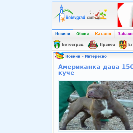
Новини
Обяви
Каталог
Забавн
Ботевград
Правец
Ет
Новини
»
Интересно
Американка дава 150
куче