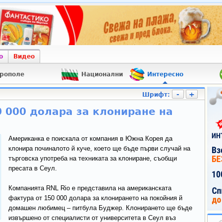
о
Видео
рополе
Национални
Интересно
-
+
Шрифт:
 000 долара за клониране на
Американка е поискала от компания в Южна Корея да
клонира починалото й куче, което ще бъде първи случай на
търговска употреба на техниката за клониране, съобщи
пресата в Сеул.
Компанията RNL Rio е представила на американската
фактура от 150 000 долара за клонирането на покойния й
домашен любимец – питбула Буджер. Клонирането ще бъде
извършено от специалисти от университета в Сеул въз