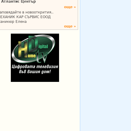
Атлантис Център
още »
аповядайте в новооткрития..
ЕХАНИК КАР СЪРВИС ЕООД
аникюр Елена
още »