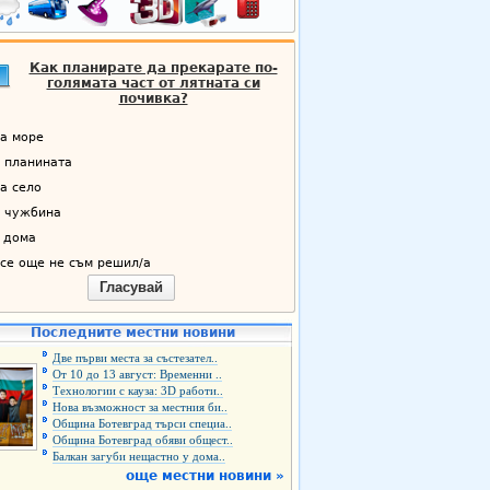
Как планирате да прекарате по-
голямата част от лятната си
почивка?
а море
 планината
а село
 чужбина
 дома
се още не съм решил/а
Гласувай
Последните местни новини
Две първи места за състезател..
От 10 до 13 август: Временни ..
Технологии с кауза: 3D работи..
Нова възможност за местния би..
Община Ботевград търси специа..
Община Ботевград обяви общест..
Балкан загуби нещастно у дома..
още местни новини »