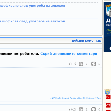
 шофиране след употреба на алкохол
а шофират след употреба на алкохол
добави коментар
онимни потребители.
Скрий анонимните коментари
(+1)
1
0
сигнализирай за неуместен коментар
(+1)
1
0