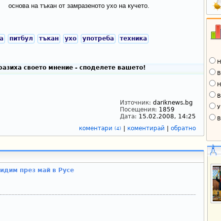
основа на тъкан от замразеното ухо на кучето.
а
питбул
тъкан
ухо
употреба
техника
Н
азиха своето мнение - споделете вашето!
В
Н
В
Източник:
dariknews.bg
У
Посещения:
1859
Дата:
15.02.2008, 14:25
В
коментари
|
коментирай
|
обратно
(4)
идим през май в Русе