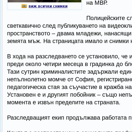
на МВР.
виж всички снимки
Полицейските с
светкавично след публикуването на видеокли
пространството – двама младежи, нанасящи
земята мъж. На страницата имало и снимки 
В хода на разследването се установило, че 
преди около четири месеца в градинка до бло
Тази сутрин криминалистите задържали един
непълнолетно момче от София, регистрирано
педагогическа стая за съучастие в кражба н
Установен е и другият побойник – също непъ
момента е извън пределите на страната.
Разследващият екип продължава работата п