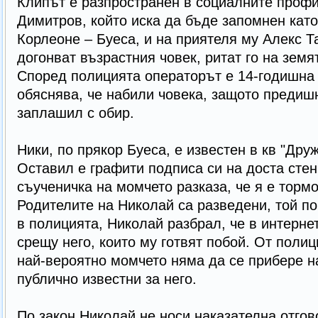
Клипът е разпространен в социалните проф
Димитров, който иска да бъде запомнен кат
Корлеоне – Буеса, и на приятеля му Алекс Т
догонват възрастния човек, ритат го на земя
Според полицията операторът е 14-годишна 
обяснява, че набили човека, защото предишн
заплашил с обир.
Ники, по прякор Буеса, е известен в кв "Дру
Оставил е графити подписа си на доста стен
съученичка на момчето разказа, че я е торм
Родителите на Николай са разведени, той по
в полицията, Николай разбрал, че в интернет
срещу него, които му готвят побой. От полиц
най-вероятно момчето няма да се прибере на
публично известни за него.
По закон Николай не носи наказателна отгов