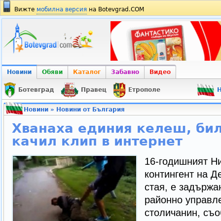
Вижте
мобилна версия
на Botevgrad.COM
Новини
Обяви
Каталог
Забавно
Видео
Ботевград
Правец
Етрополе
Н
Новини
»
Новини от България
Хванаха единия келеш, бил
качил клип в интернет
16-годишният Н
контингент на Д
стая, е задържа
районно управле
столичанин, съ