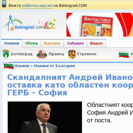
Вижте
мобилна версия
на Botevgrad.COM
Новини
Обяви
Каталог
Забавно
Видео
Ботевград
Правец
Етрополе
Н
Новини
»
Новини от България
Скандалният Андрей Ивано
оставка като областен коо
ГЕРБ – София
Областният коо
София Андрей И
от поста.