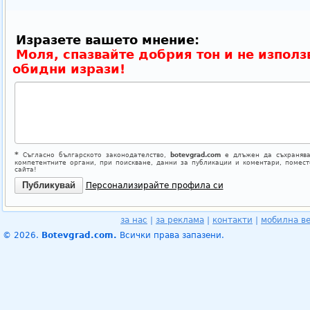
Изразете вашето мнение:
Моля, спазвайте добрия тон и не използ
обидни изрази!
*
Съгласно българското законодателство,
botevgrad.com
е длъжен да съхранява
компетентните органи, при поискване, данни за публикации и коментари, помес
сайта!
Персонализирайте профила си
за нас
|
за реклама
|
контакти
|
мобилна в
© 2026.
Botevgrad.com.
Всички права запазени.