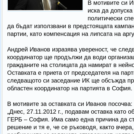
В мотивите си И
иска да допуска
политически спе
да бъдат използвани в предстоящата кампан
партии, като компенсация на липсата на арг
Андрей Иванов изразява увереност, че след
координатор ще продължи да води организац
гражданите на столицата да намират в нейн
Оставката е приета от председателя на парт
следващото си заседание ИК ще обсъжда пр
областен координатор на партията в София.
В мотивите за оставката си Иванов посочва:
„Днес, 27.11.2012 г., подавам оставка като 
ГЕРБ – София. Има само една причина да ст
решение и тя е, че се ръководя, както вчера,