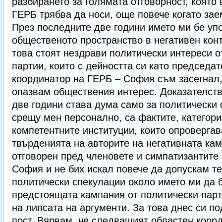
разбирането за голямата отговорност, която 
ГЕРБ трябва да носи, още повече когато зае
През последните две години името ми бе уп
общественото пространство в негативен конт
това стоят нездрави политически интереси о
партии, които с дейността си като председа
координатор на ГЕРБ – София съм засегнал,
опазвам обществения интерес. Доказателство
две години става дума само за политически 
срещу мен персонално, са фактите, категори
компетентните институции, които опровергав
твърденията на авторите на негативната ка
отговорен пред членовете и симпатизантите
София и не бих искал повече да допускам т
политически спекулации около името ми да 
предстоящата кампания от политически парт
на липсата на аргументи. За това днес си по
пост. Вярвам, че следващият областен коо