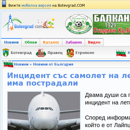
Вижте
мобилна версия
на Botevgrad.COM
Новини
Обяви
Каталог
Забавно
Видео
Ботевград
Правец
Етрополе
Н
Новини
»
Новини от България
Инцидент със самолет на л
има пострадали
Двама души са 
инцидент на лет
Според информа
който е от Лайпц