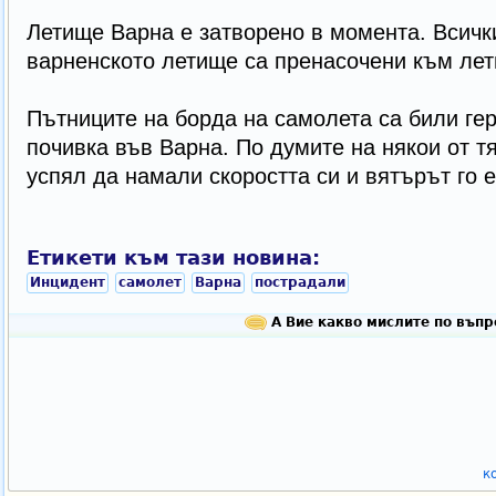
Летище Варна е затворено в момента. Всички
варненското летище са пренасочени към лет
Пътниците на борда на самолета са били гер
почивка във Варна. По думите на някои от тя
успял да намали скоростта си и вятърът го е
Етикети към тази новина:
Инцидент
самолет
Варна
пострадали
А Вие какво мислите по въпр
к