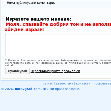
Няма публикувани коментари.
Изразете вашето мнение:
Моля, спазвайте добрия тон и не използ
обидни изрази!
*
Съгласно българското законодателство,
botevgrad.com
е длъжен да съхранява
компетентните органи, при поискване, данни за публикации и коментари, помес
сайта!
Персонализирайте профила си
за нас
|
за реклама
|
контакти
|
мобилна в
© 2026.
Botevgrad.com.
Всички права запазени.