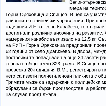
Великотърновск
вчера на терито
Горна Оряховица и Свищов. В нея са участва
районните полицейски управления. При пров
годишния И.Н. от село Карайсен, те открили 
достигнали различна височина на развитие.
намерения канабис възлизало на 12,5 кг. С
на РУП - Горна Оряховица предприели прове
62 години от село Драгижево. В двора, межд
постройки те попаднали на още 24 засети ра
конопа с общо тегло 823 грама. В Свищов по
проверка 20-годишния В.М., регистриран в п
него са иззети полиетиленови пликчета с об
Тримата мъже са задържани с полицейска мя
образувани са бързи производства, а работа
на случая продължава.