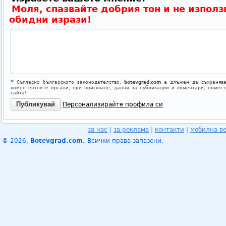
Моля, спазвайте добрия тон и не използ
обидни изрази!
*
Съгласно българското законодателство,
botevgrad.com
е длъжен да съхранява
компетентните органи, при поискване, данни за публикации и коментари, помес
сайта!
Персонализирайте профила си
за нас
|
за реклама
|
контакти
|
мобилна в
© 2026.
Botevgrad.com.
Всички права запазени.