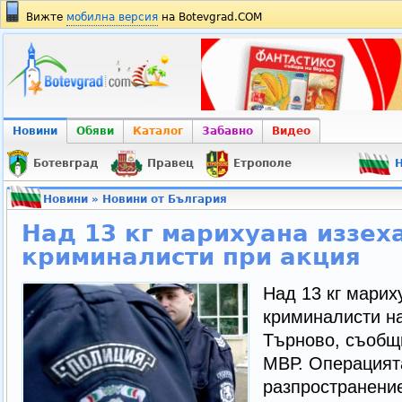
Вижте
мобилна версия
на Botevgrad.COM
Новини
Обяви
Каталог
Забавно
Видео
Ботевград
Правец
Етрополе
Н
Новини
»
Новини от България
Над 13 кг марихуана иззех
криминалисти при акция
Над 13 кг марих
криминалисти н
Търново, съобщ
МВР. Операцият
разпространение