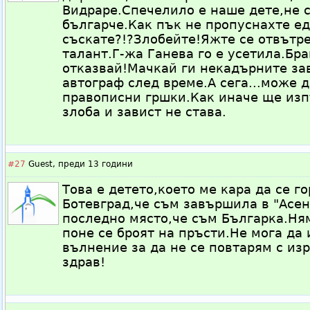
Видраре.Спечелило е наше дете,не с
българче.Как пък не пропуснахте ед
съскате?!?Злобейте!Яжте се отвътр
талант.Г-жа Ганева го е усетила.Бр
отказвай!Мачкай ги некадърните за
автограф след време.А сега...може 
правописни гршки.Как иначе ще изп
злоба и завист не става.
#27
Guest,
преди 13 години
Това е детето,което ме кара да се г
Ботевград,че съм завършила в "Асен
последно място,че съм Българка.Ням
поне се броят на пръсти.Не мога да 
вълнение за да не се повтарям с из
здрав!