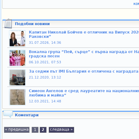
ко
Подобни новини
Капитан Николай Бойчев е отличник на Випуск 202
Раковски”
31.07.2026, 14:36
Вокална група “Пей, сърце” с първа награда от Н
градска песен
06.10.2021, 07:53
За седми път IMI България е отличена с наградат
21.12.2020, 13:12
Симеон Ангелов е сред лауреатите на национални
любима и майка“
12.03.2021, 14:48
Коментари
« предишна
1
2
следваща »