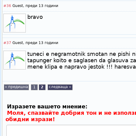
#36
Guest,
преди 13 години
bravo
#37
Guest,
преди 13 години
tuneci e negramotnik smotan ne pishi ni
tapunger koito e saglasen da glasuva 
mene klipa e napravo jestok !!! haresva
« предишна
1
2
следваща »
Изразете вашето мнение:
Моля, спазвайте добрия тон и не използ
обидни изрази!