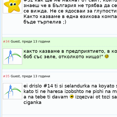
знаеш че в България не трябва да се
се вижда. Не се ядосваи за глупости
Както казваме в една езикова компан
бъде търпелив ;)
#34
Guest,
преди 13 години
както казваме в предприятието, в ко
боб със зеле, отколкото нищо!"
#35
Guest,
преди 13 години
ei drislo #14 ti si selandurka na koyato
kato ti ne haresa izobshto ne pishi na
a na tebe ti davam
izqezvai ot tozi s
ciganka