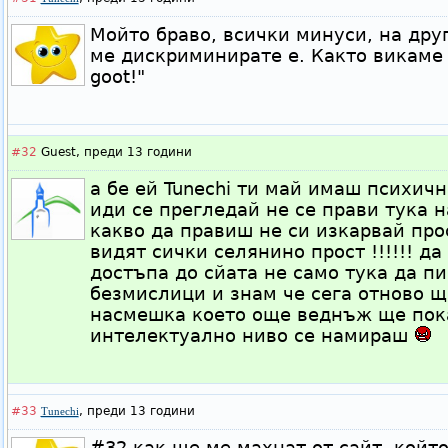
Мойто браво, всички минуси, на дру
ме дискриминирате е. Както викаме в
goot!"
#32
Guest,
преди 13 години
а бе ей Tunechi ти май имаш психич
иди се прегледай не се прави тука 
какво да правиш не си изкарвай прос
видят сички селянино прост !!!!!! д
достъпа до сйата не само тука да 
безмислици и знам че сега отново щ
насмешка което още веднъж ще пок
интелектуално ниво се намираш
#33
,
преди 13 години
Tunechi
#32 как ще ме махнат от сайт, койт