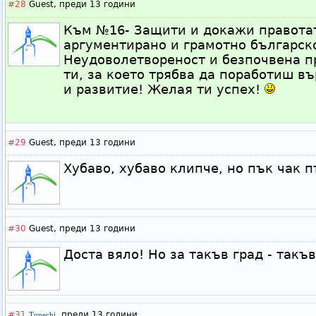
#28
Guest,
преди 13 години
Към №16- Защити и докажи правотат
аргументирано и грамотно българско
Неудоволетвореност и безпочвена п
ти, за което трябва да поработиш в
и развитие! Желая ти успех!
#29
Guest,
преди 13 години
Хубаво, хубаво клипче, но пък чак п
#30
Guest,
преди 13 години
Доста вяло! Но за такъв град - такъ
#31
,
преди 13 години
Tunechi