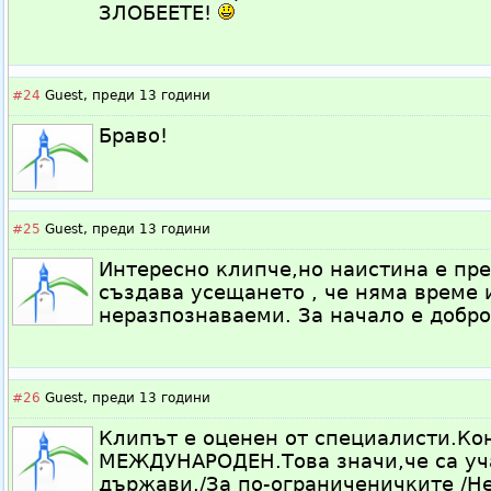
ЗЛОБЕЕТЕ!
#24
Guest,
преди 13 години
Браво!
#25
Guest,
преди 13 години
Интересно клипче,но наистина е пр
създава усещането , че няма време 
неразпознаваеми. За начало е добро
#26
Guest,
преди 13 години
Клипът е оценен от специалисти.Ко
МЕЖДУНАРОДЕН.Това значи,че са уча
държави./За по-ограниченичките /Не