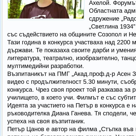
Ахелой. Форумът
Областната адм
сдружение „Радо
„Светлина 1934”
със съдействието на общините Созопол и Не
Тази година в конкурса участваха над 2200 
държави. Те показаха своите дарби и умения
литература, театрално, изобразително, танцо
мултимедийни разработки.
Възпитаникът на ПМГ „Акад.проф.д-р Асен З
видео с продължителност 5.30 минути, съоб
конкурса. Чрез своя проект той разказва за 
училището, в което учи. Филмът е със субтит
Идеята за участието на Петър в конкурса е н
ръководителка Диана Ганева. Тя сподели, че
успеха на своя възпитаник.
Петър Цанов е автор на филма „Стъпка във 