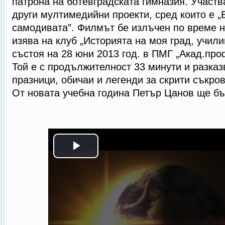
патрона на ботевградската гимназия. Участв
други мултимедийни проекти, сред които е „
самодивата”. Филмът бе излъчен по време 
изява на клуб „Историята на моя град, учили
състоя на 28 юни 2013 год. в ПМГ „Акад.про
Той е с продължителност 33 минути и разказ
празници, обичаи и легенди за скрити съкро
От новата учебна година Петър Цанов ще бъд