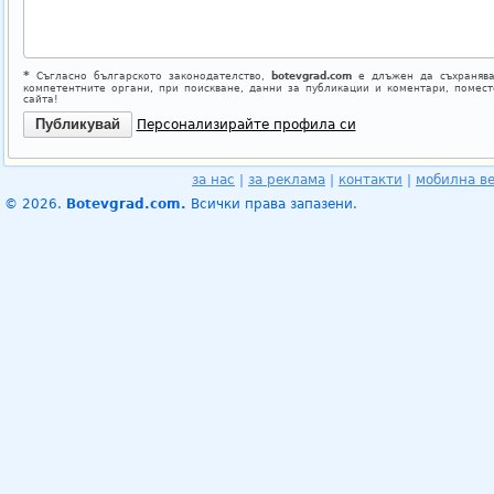
*
Съгласно българското законодателство,
botevgrad.com
е длъжен да съхранява
компетентните органи, при поискване, данни за публикации и коментари, помес
сайта!
Персонализирайте профила си
за нас
|
за реклама
|
контакти
|
мобилна в
© 2026.
Botevgrad.com.
Всички права запазени.