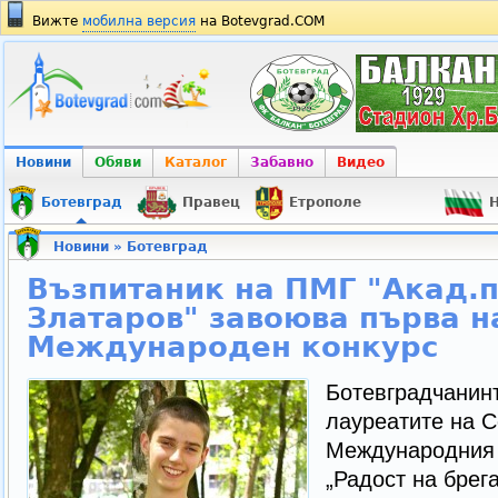
Вижте
мобилна версия
на Botevgrad.COM
Новини
Обяви
Каталог
Забавно
Видео
Ботевград
Правец
Етрополе
Н
Новини
»
Ботевград
Възпитаник на ПМГ "Акад.
Златаров" завоюва първа н
Международен конкурс
Ботевградчанин
лауреатите на 
Международния к
„Радост на брега