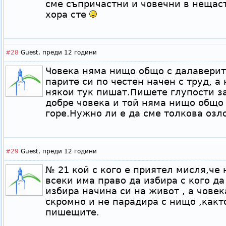
сме съпричастни и човечни в нещаст
хора сте
#28
Guest,
преди 12 години
Човека няма нищо общо с далаверит
парите си по честен начен с труд, а
някои тук пишат.Пишете глупости з
добре човека и той няма нищо общо 
горе.Нужно ли е да сме толкова озл
#29
Guest,
преди 12 години
№ 21 кой с кого е приятел мисля,че 
всеки има право да избира с кого да
избира начина си на живот , а чове
скромно и не парадира с нищо ,какт
пишещите.