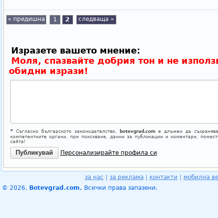
« предишна
1
2
следваща »
Изразете вашето мнение:
Моля, спазвайте добрия тон и не използ
обидни изрази!
*
Съгласно българското законодателство,
botevgrad.com
е длъжен да съхранява
компетентните органи, при поискване, данни за публикации и коментари, помес
сайта!
Персонализирайте профила си
за нас
|
за реклама
|
контакти
|
мобилна в
© 2026.
Botevgrad.com.
Всички права запазени.