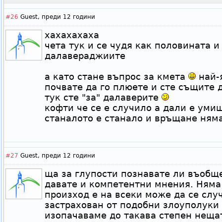
#26
Guest,
преди 12 години
хахахахаха
чета тук и се чудя как половината и
далавераджиите
а като стане въпрос за кмета
най-
почвате да го плюете и сте същите 
тук сте "за" далаверите
кофти че се е случило а дали е уми
станалото е станало и връщане ням
#27
Guest,
преди 12 години
ща за глупости познавате ли въобще 
давате и компетентни мнения. Няма
произход е на всеки може да се слу
застрахован от подобни злоуполуки
изопачаваме до такава степен нещат