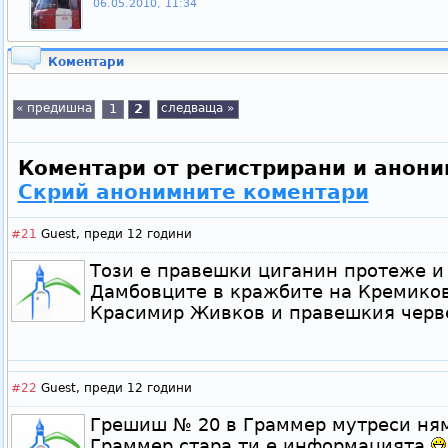
06.05.2010, 11:34
Коментари
« предишна
1
2
следваща »
Коментари от регистрирани и анони
Скрий анонимните коментари
#21
Guest,
преди 12 години
Този е правешки циганин протеже и
Дамбовците в кражбите на Кремико
Красимир Живков и правешкия черв
#22
Guest,
преди 12 години
Грешиш № 20 в Граммер мутреси няма
Граммер стара ти е информацията