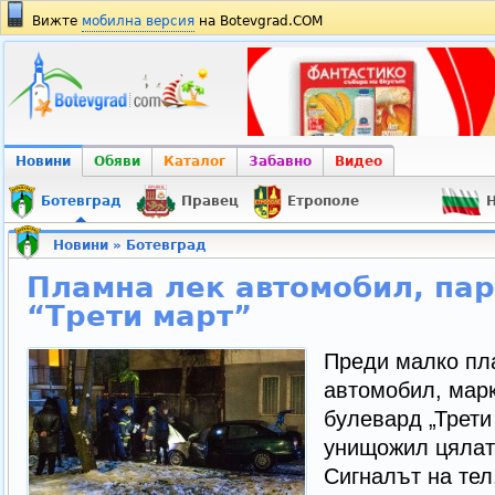
Вижте
мобилна версия
на Botevgrad.COM
Новини
Обяви
Каталог
Забавно
Видео
Ботевград
Правец
Етрополе
Н
Новини
»
Ботевград
Пламна лек автомобил, пар
“Трети март”
Преди малко пл
автомобил, марк
булевард „Трети
унищожил цялат
Сигналът на тел