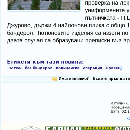
проверка на ле
униформените у
пътничката - П.Ц
Джурово, държи 4 найлонови плика с общо 1.
бандерол. Тютюневите изделия са иззети по
двата случая са образувани преписки във връ
Етикети към тази новина:
Тютюн
без бандерол
полицейска
операция
Правец
Имате мнение? - Бъдете пръв да го
Източник:
Посещения
Дата:
02.1
к