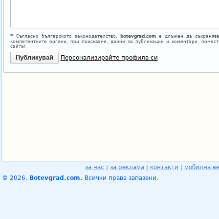
*
Съгласно българското законодателство,
botevgrad.com
е длъжен да съхранява
компетентните органи, при поискване, данни за публикации и коментари, помес
сайта!
Персонализирайте профила си
за нас
|
за реклама
|
контакти
|
мобилна в
© 2026.
Botevgrad.com.
Всички права запазени.