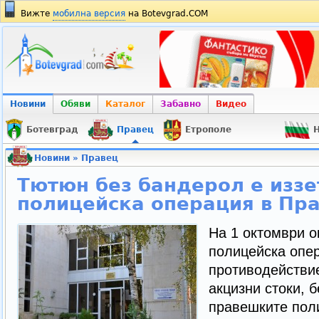
Вижте
мобилна версия
на Botevgrad.COM
Новини
Обяви
Каталог
Забавно
Видео
Ботевград
Правец
Етрополе
Н
Новини
»
Правец
Тютюн без бандерол е иззе
полицейска операция в Пр
На 1 октомври о
полицейска опер
противодействи
акцизни стоки, 
правешките пол