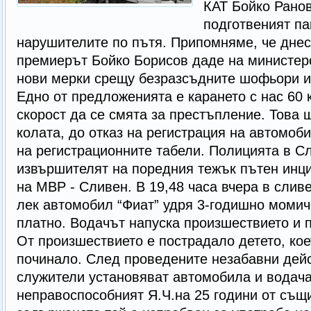
КАТ Бойко Ранов
подготвеният па
нарушителите по пътя. Припомняме, че днес 
премиерът Бойко Борисов даде на министерс
нови мерки срещу безразсъдните шофьори и 
Едно от предложенията е карането с нас 60 
скорост да се смята за престъпление. Това 
колата, до отказ на регистрация на автомоб
на регистрационните табели. Полицията в С
извършителят на поредния тежък пътен инц
на МВР - Сливен. В 19,48 часа вчера в слив
лек автомобил “Фиат” удря 3-годишно момич
платно. Водачът напуска произшествието и п
От произшествието е пострадало детето, кое
починало. След проведените незабавни дей
служители установяват автомобила и водача
неправоспособният Я.Ч.на 25 години от същ