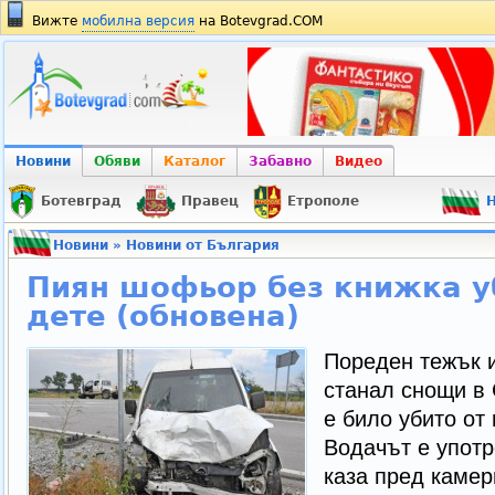
Вижте
мобилна версия
на Botevgrad.COM
Новини
Обяви
Каталог
Забавно
Видео
Ботевград
Правец
Етрополе
Н
Новини
»
Новини от България
Пиян шофьор без книжка у
дете (обновена)
Пореден тежък и
станал снощи в 
е било убито от
Водачът е употр
каза пред каме