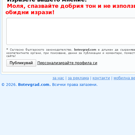
Моля, спазвайте добрия тон и не използ
обидни изрази!
*
Съгласно българското законодателство,
botevgrad.com
е длъжен да съхранява
компетентните органи, при поискване, данни за публикации и коментари, помес
сайта!
Персонализирайте профила си
за нас
|
за реклама
|
контакти
|
мобилна в
© 2026.
Botevgrad.com.
Всички права запазени.