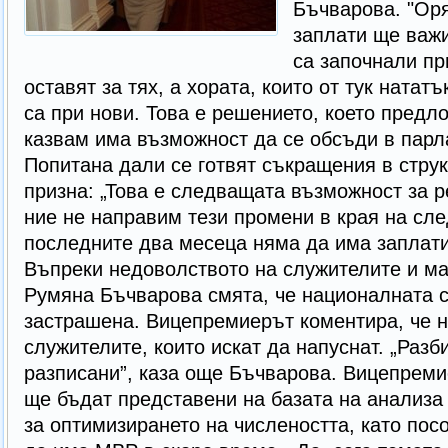
Бъчварова. "Оря
заплати ще важи
са започнали пр
оставят за тях, а хората, които от тук натат
са при нови. Това е решението, което предл
казвам има възможност да се обсъди в парла
Попитана дали се готвят съкращения в струк
призна: „Това е следващата възможност за 
ние не направим тези промени в края на сл
последните два месеца няма да има заплати 
Въпреки недоволството на служителите и ма
Румяна Бъчварова смята, че националната с
застрашена. Вицепремиерът коментира, че 
служителите, които искат да напуснат. „Разб
разписани”, каза още Бъчварова. Вицепреми
ще бъдат представени на базата на анализа
за оптимизирането на числеността, като посо