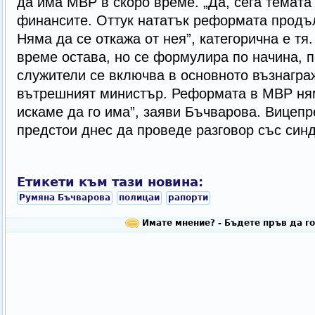
да има МВР в скоро време. „Да, сега темата
финансите. Оттук нататък реформата продъл
Няма да се откажа от нея”, категорична е тя
време остава, но се формулира по начина, п
служители се включва в основното възнагра
вътрешният министър. Реформата в МВР ням
искаме да го има”, заяви Бъчварова. Вицепр
предстои днес да проведе разговор със син
Етикети към тази новина:
Румяна Бъчварова
полицаи
рапорти
Имате мнение? - Бъдете пръв да го