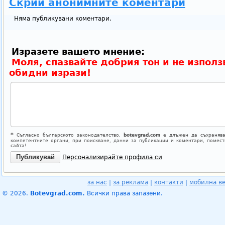
Скрий анонимните коментари
Няма публикувани коментари.
Изразете вашето мнение:
Моля, спазвайте добрия тон и не използ
обидни изрази!
*
Съгласно българското законодателство,
botevgrad.com
е длъжен да съхранява
компетентните органи, при поискване, данни за публикации и коментари, помес
сайта!
Персонализирайте профила си
за нас
|
за реклама
|
контакти
|
мобилна в
© 2026.
Botevgrad.com.
Всички права запазени.