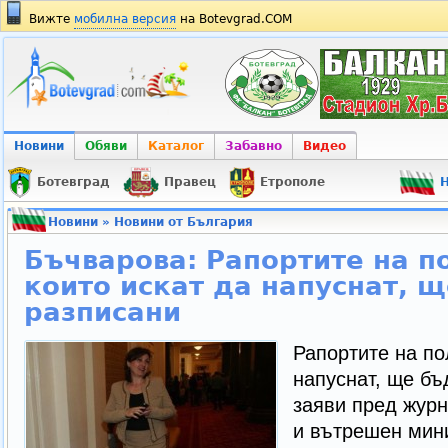
Вижте
мобилна версия
на Botevgrad.COM
Новини
Обяви
Каталог
Забавно
Видео
Ботевград
Правец
Етрополе
Н
Новини
»
Новини от България
Бъчварова: Рапортите на п
които искат да напуснат, 
разписани
Рапортите на по
напуснат, ще бъ
заяви пред жур
и вътрешен мин