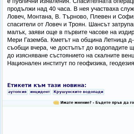
е публични изявления. Спасителната операц
продължи над 40 часа. В нея участваха слу
Ловеч, Монтана, В. Търново, Плевен и Софи
спасители от Ловеч и Троян. Шансът затрупа
малък, заяви още в първите часове на издир
Мери Газемба. Кметът на община Летница д
съобщи вчера, че достъпът до водопадите щ
до изясняване състоянието на скалните венц
Национален институт по геофизика, геодези
Етикети към тази новина:
аутопсия
инцидент
Крушунските водопади
Имате мнение? - Бъдете пръв да го