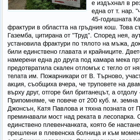
е издъхнал в ре
една от т. нар. 
45-годишната Ка
фрактури в областта на гръдния кош. Това 
Газемба, цитирана от "Труд". Според нея, ау
установила фрактури по тялото на мъжа, до
били единствено главата и крайниците. Две
намерени една до друга под камара мека пръ
предотвратила скален отломък с тегло от ня
телата им. Пожарникари от В. Търново, учас
акция, съобщиха вчера, че труповете на два
върху друг, отгоре бил британецът, а отдолу 
Припомняме, че повече от 200 куб. м. земна
Джонсън, Катя Павлова и тяхна позната от П
преминавали мост над реката в лесопарка. 
единствено плевенчанката, която бе настан
прешлени в плевенска болница и към момент