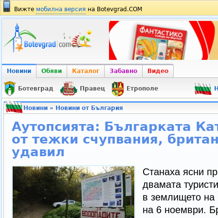
Вижте
мобилна версия
на Botevgrad.COM
Новини
Обяви
Каталог
Забавно
Видео
Ботевград
Правец
Етрополе
Н
Новини
»
Новини от България
Аутопсията: Българката Ка
от тежки счупвания, британ
удавил
Станаха ясни пр
двамата туристи
в землището на
на 6 ноември. 