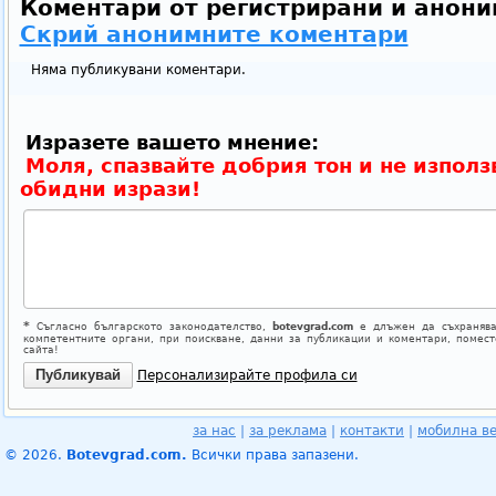
Коментари от регистрирани и анони
Скрий анонимните коментари
Няма публикувани коментари.
Изразете вашето мнение:
Моля, спазвайте добрия тон и не използ
обидни изрази!
*
Съгласно българското законодателство,
botevgrad.com
е длъжен да съхранява
компетентните органи, при поискване, данни за публикации и коментари, помес
сайта!
Персонализирайте профила си
за нас
|
за реклама
|
контакти
|
мобилна в
© 2026.
Botevgrad.com.
Всички права запазени.