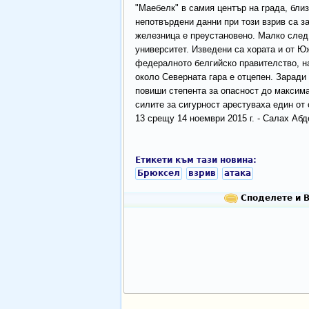
"Маебелк" в самия център на града, близ
непотвърдени данни при този взрив са з
железница е преустановено. Малко след
университет. Изведени са хората и от Ю
федералното белгийско правителство, н
около Северната гара е отцепен. Заради
повиши степента за опасност до максима
силите за сигурност арестуваха един от
13 срещу 14 ноември 2015 г. - Салах Аб
Етикети към тази новина:
Брюксел
взрив
атака
Споделете и В