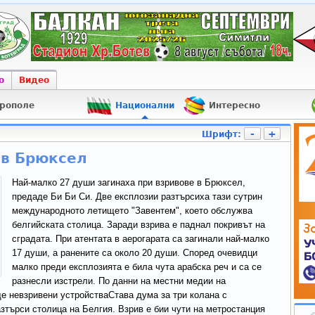
о
Видео
рополе
Национални
Интересно
-
+
Шрифт:
 в Брюксел
Най-малко 27 души загинаха при взривове в Брюксел,
предаде Би Би Си. Две експлозии разтърсиха тази сутрин
международното летището "Завентем", което обслужва
белгийската столица. Заради взрива е паднал покривът на
сградата. При атентата в аерогарата са загинали най-малко
17 души, а ранените са около 20 души. Според очевидци
малко преди експлозията е била чута арабска реч и са се
разнесли изстрели. По данни на местни медии на
ще невзривени устройстваСтава дума за три колана с
зтърси столица на Белгия. Взрив е бии чути на метростанция