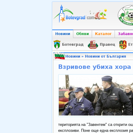
Новини
Обяви
Каталог
Забавн
Ботевград
Правец
Ет
Новини
»
Новини от България
Взривове убиха хора
територията на "Завентем" са открити о
експлозиви. Поне още една експлозия ра