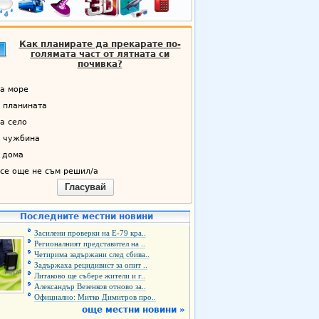
Как планирате да прекарате по-
голямата част от лятната си
почивка?
а море
 планината
а село
 чужбина
 дома
се още не съм решил/а
Гласувай
Последните местни новини
Засилени проверки на Е-79 кра..
Регионалният представител на ..
Четирима задържани след сбива..
Задържаха рецидивист за опит ..
Литаково ще събере жители и г..
Александър Везенков отново за..
Официално: Митко Димитров про..
още местни новини »