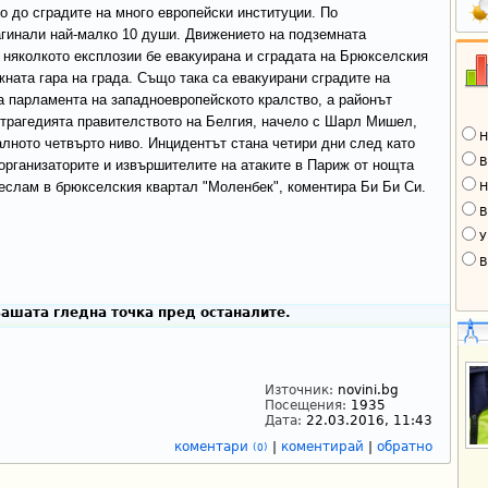
о до сградите на много европейски институции. По
агинали най-малко 10 души. Движението на подземната
 няколкото експлозии бе евакуирана и сградата на Брюкселския
жната гара на града. Също така са евакуирани сградите на
а парламента на западноевропейското кралство, а районът
 трагедията правителството на Белгия, начело с Шарл Мишел,
Н
лното четвърто ниво. Инцидентът стана четири дни след като
В
 организаторите и извършителите на атаките в Париж от нощта
деслам в брюкселския квартал "Моленбек", коментира Би Би Си.
Н
В
У
В
ашата гледна точка пред останалите.
Източник:
novini.bg
Посещения:
1935
Дата:
22.03.2016, 11:43
коментари
|
коментирай
|
обратно
(0)