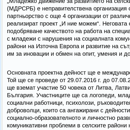
„Младежко движение за развитието на селск
(МДРСРБ) е неправителствена организация о
партньорство с още 4 организации от различ
реализират проект „И ние можем“. Неговата 
подобряване качеството на работа на специа
с младежи с нарушения на социалната комун
райони на Източна Европа и развитие на съ
им за иновации и обмен на опит, умения и д
Основната проектна дейност ще е междунаро
Той ще се проведе от 29.07.2016 г. до 07.08.2
ще вземат участие 50 човека от Литва, Латв
България. Участниците ще са логопеди, мла
социални работници, психолози, ръководител
доброволци, които са ангажирани с дейности
социално-образователното и личностно разв
комуникативни проблеми в селските райони н