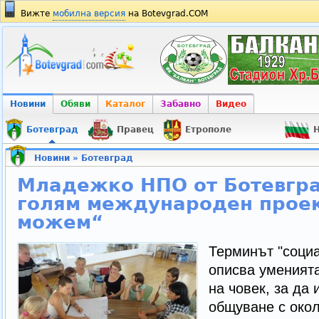
Вижте
мобилна версия
на Botevgrad.COM
Новини
Обяви
Каталог
Забавно
Видео
Ботевград
Правец
Етрополе
Н
Новини
»
Ботевград
Младежко НПО от Ботевгр
голям международен проек
можем“
Терминът "соци
описва уменията
на човек, за да
общуване с окол