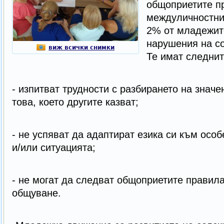
общоприетите п
междуличностни
2% от младежит
нарушения на с
виж всички снимки
Те имат следнит
- изпитват трудности с разбирането на значе
това, което другите казват;
- не успяват да адаптират езика си към осо
и/или ситуацията;
- не могат да следват общоприетите правил
общуване.